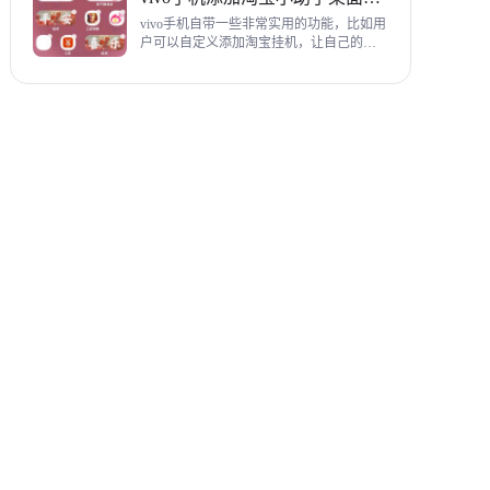
教程，希望对各位有帮助。
vivo手机自带一些非常实用的功能，比如用
户可以自定义添加淘宝挂机，让自己的购
物信息直接在手机桌面上展示，使用起来
相当方便，下面为大家带来添加淘宝小助
手桌面挂件详细图文教程。