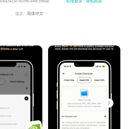
|
a56a3425e781cb67e49c39e0ac
权限要求
隐私政策
语言：
简体中文