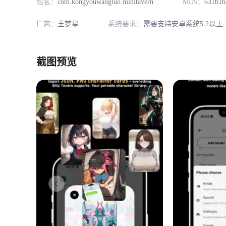
包名：
com.kongyouwangluo.minitavern
MD5：
631b1b
厂商：
王梦星
系统要求：
需要支持安卓系统5.2以上
截图预览