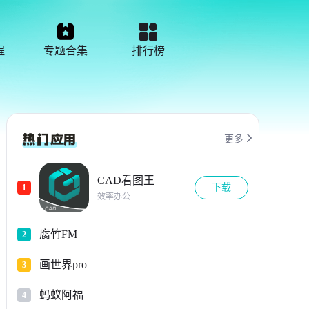
程
专题合集
排行榜

更多
CAD看图王
下载
1
效率办公
腐竹FM
2
画世界pro
3
蚂蚁阿福
4