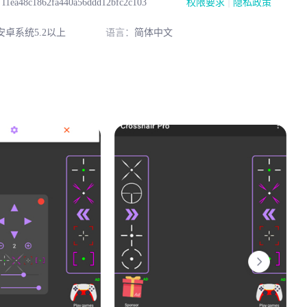
|
：
11ea48c1862fa440a56ddd12bfc2c103
权限要求
隐私政策
卓系统5.2以上
语言：
简体中文