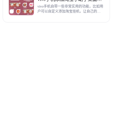
教程，希望对各位有帮助。
vivo手机自带一些非常实用的功能，比如用
户可以自定义添加淘宝挂机，让自己的购
物信息直接在手机桌面上展示，使用起来
相当方便，下面为大家带来添加淘宝小助
手桌面挂件详细图文教程。