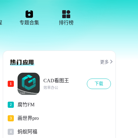
程
专题合集
排行榜

更多
CAD看图王
下载
1
效率办公
腐竹FM
2
画世界pro
3
蚂蚁阿福
4