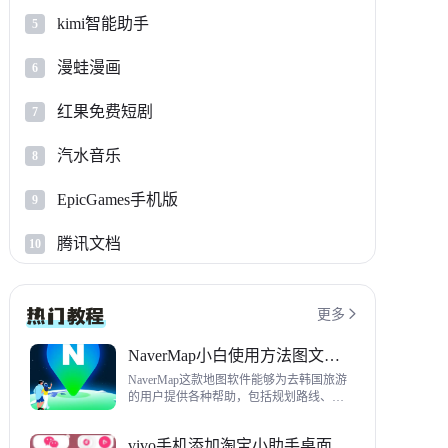
kimi智能助手
5
漫蛙漫画
6
红果免费短剧
7
汽水音乐
8
EpicGames手机版
9
腾讯文档
10
更多

NaverMap小白使用方法图文教程
NaverMap这款地图软件能够为去韩国旅游
的用户提供各种帮助，包括规划路线、导
航、查看店铺等，内置功能非常丰富，这
里给大家带来NaverMap使用方法以及下载
vivo手机添加淘宝小助手桌面挂件方法