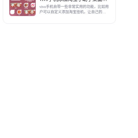
教程，希望对各位有帮助。
vivo手机自带一些非常实用的功能，比如用
户可以自定义添加淘宝挂机，让自己的购
物信息直接在手机桌面上展示，使用起来
相当方便，下面为大家带来添加淘宝小助
手桌面挂件详细图文教程。