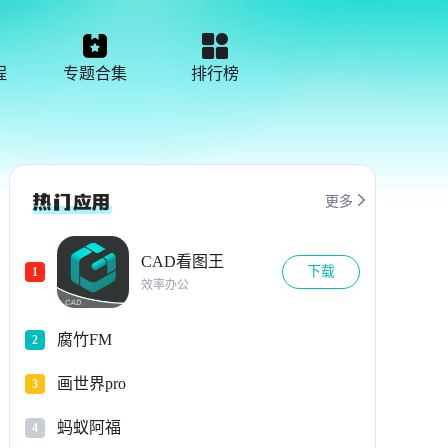
程
专题合集
排行榜

更多
CAD看图王
下载
1
效率办公
腐竹FM
2
画世界pro
3
蚂蚁阿福
4