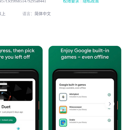
|
e57f3cf9f6b51479295a8441
权限要求
隐私政策
以上
语言：
简体中文