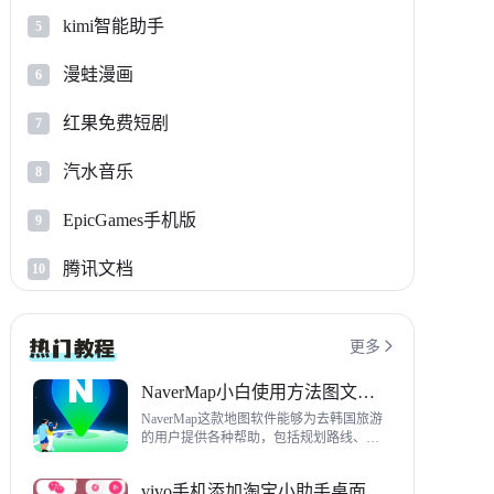
kimi智能助手
5
漫蛙漫画
6
红果免费短剧
7
汽水音乐
8
EpicGames手机版
9
腾讯文档
10
更多

NaverMap小白使用方法图文教程
NaverMap这款地图软件能够为去韩国旅游
的用户提供各种帮助，包括规划路线、导
航、查看店铺等，内置功能非常丰富，这
里给大家带来NaverMap使用方法以及下载
vivo手机添加淘宝小助手桌面挂件方法