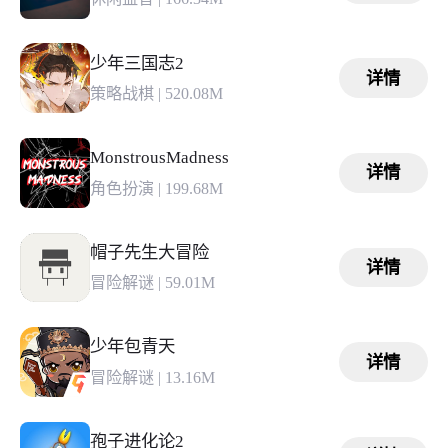
少年三国志2
详情
策略战棋
|
520.08M
MonstrousMadness
详情
角色扮演
|
199.68M
帽子先生大冒险
详情
冒险解谜
|
59.01M
少年包青天
详情
冒险解谜
|
13.16M
孢子进化论2