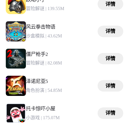
详情
冒险解谜
|
139.55M
风云拳击物语
详情
沙盒模拟
|
43.62M
僵尸枪手2
详情
冒险解谜
|
82.08M
泽诺尼亚5
详情
角色扮演
|
54.85M
托卡惊吓小屋
详情
小游戏
|
175.07M