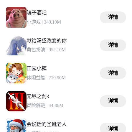
骗子酒吧
详情
小游戏
|
340.10M
献给渴望改变的你
详情
角色扮演
|
952.10M
田园小镇
详情
休闲益智
|
210.90M
无尽之剑3
详情
冒险解谜
|
44.86M
会说话的圣诞老人
详情