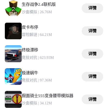
生存战争2.4联机版
详情
沙盒模拟
|
26.76M
皮卡布停
详情
冒险解谜
|
64.21M
终极漂移
详情
竞技对抗
|
623.93M
极速蜗牛
详情
竞技对抗
|
97.36M
假面骑士555变身腰带模拟器
详情
沙盒模拟
|
34.12M