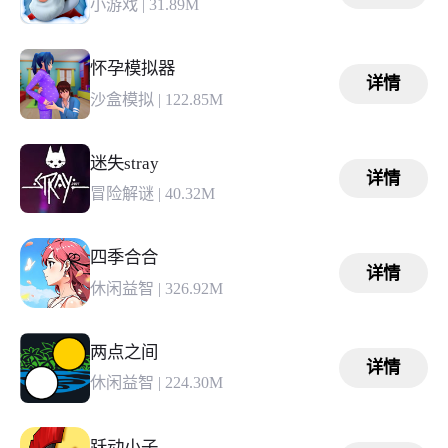
小游戏
|
31.89M
怀孕模拟器
详情
沙盒模拟
|
122.85M
迷失stray
详情
冒险解谜
|
40.32M
四季合合
详情
休闲益智
|
326.92M
两点之间
详情
休闲益智
|
224.30M
跃动小子