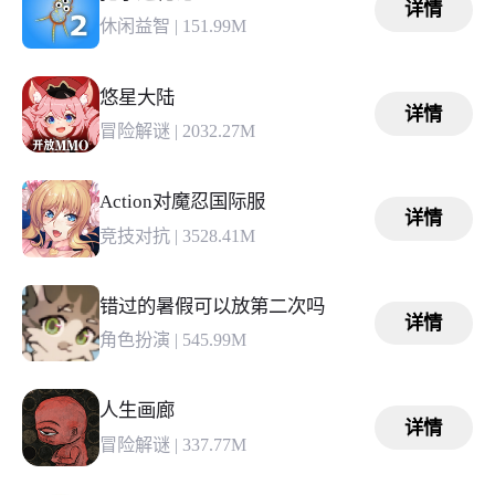
详情
休闲益智
|
151.99M
悠星大陆
详情
冒险解谜
|
2032.27M
Action对魔忍国际服
详情
竞技对抗
|
3528.41M
错过的暑假可以放第二次吗
详情
角色扮演
|
545.99M
人生画廊
详情
冒险解谜
|
337.77M