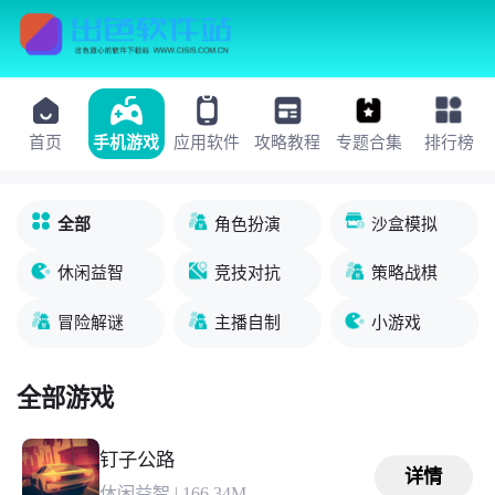
首页
手机游戏
应用软件
攻略教程
专题合集
排行榜
全部
角色扮演
沙盒模拟
休闲益智
竞技对抗
策略战棋
冒险解谜
主播自制
小游戏
全部游戏
钉子公路
详情
休闲益智
|
166.34M