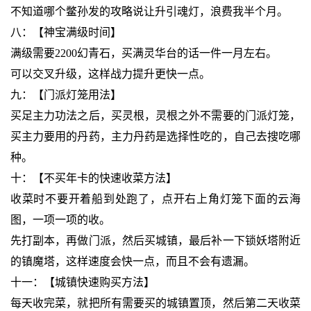
不知道哪个鳖孙发的攻略说让升引魂灯，浪费我半个月。
八：【神宝满级时间】
满级需要2200幻青石，买满灵华台的话一件一月左右。
可以交叉升级，这样战力提升更快一点。
九：【门派灯笼用法】
买足主力功法之后，买灵根，灵根之外不需要的门派灯笼，
买主力要用的丹药，主力丹药是选择性吃的，自己去搜吃哪
种。
十：【不买年卡的快速收菜方法】
收菜时不要开着船到处跑了，点开右上角灯笼下面的云海
图，一项一项的收。
先打副本，再做门派，然后买城镇，最后补一下锁妖塔附近
的镇魔塔，这样速度会快一点，而且不会有遗漏。
十一：【城镇快速购买方法】
每天收完菜，就把所有需要买的城镇置顶，然后第二天收菜