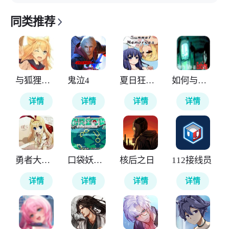
同类推荐
与狐狸的日常
鬼泣4
夏日狂想曲
如何与实体约会
详情
详情
详情
详情
勇者大战魔物娘
口袋妖怪神兽领域
核后之日
112接线员
详情
详情
详情
详情