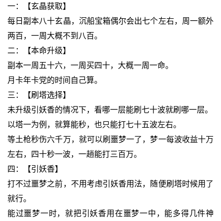
一：【玄晶获取】
每日副本八十玄晶，沉船宝箱偶尔会出七个左右，周一额外
两百，一周大概不到八百。
二：【本命升级】
副本一周五十六，一周买四十，大概一周一命。
月卡年卡党的时间自己算。
三：【刷塔选择】
未升级引妖香的情况下，看哪一层能刷七十波就刷哪一层。
以塔一为例，就算能秒，也只能打七十五波左右。
等土枪秒伤六千万，就可以刷噩梦一了，梦一每波收益十万
左右，四十秒一波，一趟能打三百万。
四：【引妖香】
打不过噩梦之前，不用考虑引妖香用法，随便刷塔时候用了
就行。
能过噩梦一时，就把引妖香用在噩梦一中，能多得几件神