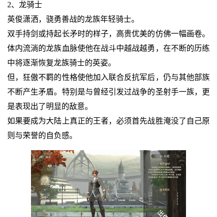
2、龙骑士
英俊潇洒，骁勇善战的龙族年轻骑士。
双手持剑或持起长矛时的样子，高贵优美的仿佛一幅画卷。
体内流淌的龙族血脉使他在战斗中越战越勇，在不断的历练
中将逐渐恢复龙族骑士的英姿。
但，狂傲不羁的性格使他加入联合反抗军后，仍与其他部族
不断产生矛盾。特别是与曾经引发过战争的圣射手一族，更
是表现出了明显的敌意。
如果要成为大陆上真正的王者，必须首先战胜淹没了自己原
则与荣誉的自负感。