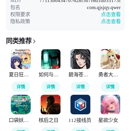
MD5
77113b04547b7628f5b7f6d1db53173f
包名
com.qjsjqy.qwer
权限要求
点击查看
隐私政策
点击查看
同类推荐
夏日狂想曲
如何与实体约会
碧海苍云录
勇者大战魔物娘
详情
详情
详情
详情
口袋妖怪神兽领域
核后之日
112接线员
星欲少女