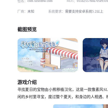
包名：
com.xzxrdbw.com
MD5：
011d255760a705e931
厂商：
未知
系统要求：
需要支持安卓系统5.2以上
截图预览
游戏介绍
寻找夏日的宝物由小熊移植汉化，这是一款像素风S
闲的乡村里寻宝，度过整个夏天，和身边的人相遇、