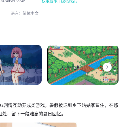
|
62a74d5c15dc4b
权限要求
隐私政策
语言：
简体中文
LG剧情互动养成类游戏，暑假被送到乡下姑姑家暂住，在悠
相处，留下一段难忘的夏日回忆。