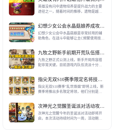
到三代打熊英雄选择建议，各位参考一
下。
英雄没有闪中遗物培养是提升战力的主要
途径之一，随着时间的推移，遗物是越来
越多，神话遗物也越来越多，平民手上也
有不少，哪些遗物推荐养成呢？这里带来
幻想少女公会水晶菇娘养成攻略详解
神话遗物升级优先级建议。
幻想少女公会中水晶菇娘是非常好用的辅
助角色，在战斗中能够让主C频繁使用技
能，适合不同类型的输出角色，推荐玩家
们进行重点培养，这里带来会水晶菇娘养
九牧之野新手前期开荒队伍搭配指南
成全方位指南，大家来看看吧。
九牧之野正式公测上线，新手开局阵容搭
配非常关键，目前游戏内队伍流派十分丰
富，开荒其主要围绕辅助武将来进行搭
配，那么具体如何配队呢？这里带来新手
指尖无双S10赛季限定名将技能一览
前期开荒阵容搭配详细攻略。
指尖无双S10赛季“乱世烽烟”即将上线，新
赛季将推出多名限定将领，他们分别是：
关银屏、机·邓艾、猛·徐晃、吕玲绮，这里
带来所有武将技能爆料，小伙伴们提前来
次神光之觉醒圣诞派对活动攻略指南
了解一下吧。
次神光之觉醒今年的圣诞派对活动即将开
启，本次活动持续时间为一周，活动期间
玩家喂养圣诞彩蛋能够获得圣诞装饰，用
来提升活动等级领取对应奖励，下面为大