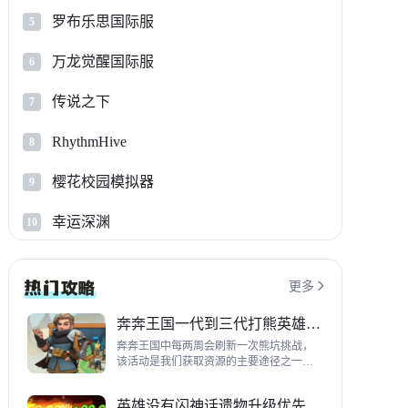
罗布乐思国际服
5
万龙觉醒国际服
6
传说之下
7
RhythmHive
8
樱花校园模拟器
9
幸运深渊
10
更多

奔奔王国一代到三代打熊英雄推荐
奔奔王国中每两周会刷新一次熊坑挑战，
该活动是我们获取资源的主要途径之一，
并且上次更新之后还增加了打熊的奖励，
哪些英雄适合平民打熊呢？这里带来一代
英雄没有闪神话遗物升级优先级指南