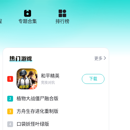
程
专题合集
排行榜

更多
和平精英
下载
1
竞技对抗
植物大战僵尸融合版
2
方舟生存进化重制版
3
口袋妖怪叶绿版
4