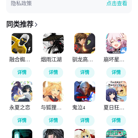
隐私政策
点击查看
同类推荐
融合蜘蛛侠
烟雨江湖
驯龙高手旅程
崩坏星穹铁道云游戏
详情
详情
详情
详情
永夏之恋
与狐狸的日常
鬼泣4
夏日狂想曲
详情
详情
详情
详情