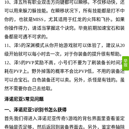
10、泽五所有职业双击方向键都可以瞬移。不仅移动快，还
可以用来躲刀躲技能。在瞬移状况下，所有技能都是打不中
你的，也就是MISS，尤其适用于红龙的火阵和飞扑。如果
你操作得力，请适当掌握这个诀窍。毕竟前期加速宝石和装
备都是可遇不可求的。
11、泽5的深渊模式从你开始游戏就可以体验了，建议从20
级开始就可以每小时去一次，对于你装备的提升很有帮助。
举
12、泽5的PVP奖励不高，小号们不要为了刷装备长时间消
报
耗在PVP上。野外掉落的概率不会比PVP低，不用的装备还
可以合宝石。白色装备还可以卖。另外，杀怪是有钱的。虽
然不需要你自己去拾取。
泽诺尼亚5常见问题
一、泽诺尼亚5识别书怎么获得
首先我们得进入泽诺尼亚传奇5游戏的背包界面里查看鉴定
卷轴是否足够，然后返回到装备界面去。另外，鉴定卷轴除