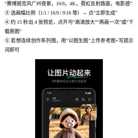
“赛博朋克风广州夜景，16:9，4K，霓虹反射路面，电影感”
③ 选画幅比例（1:1 / 16:9 / 9:16 等）→ 点“立即生成”
④ 约 15 秒出 4 张预览，点开可“高清放大”“再画一次”或“下
载原图”
⑤ 若想连续创作系列图，用“以图生图”上传参考图+写提示
词即可