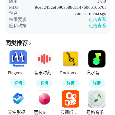
版本
1.0.0
MD5
9ce52452ef590a588d1147606510b70f
包名
com.cardten.csgs
权限要求
点击查看
隐私政策
点击查看
同类推荐
Fingersonic
音乐时刻
Rockbox
汽水音乐车机版
详情
详情
详情
详情
天空影视
荔枝fm
云视听快TV
易格音乐