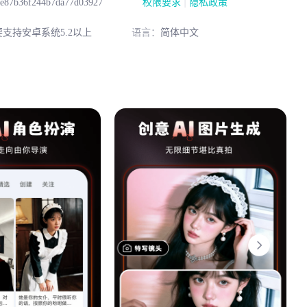
|
1e87b36f244b7da77d03927
权限要求
隐私政策
要支持安卓系统5.2以上
语言：
简体中文