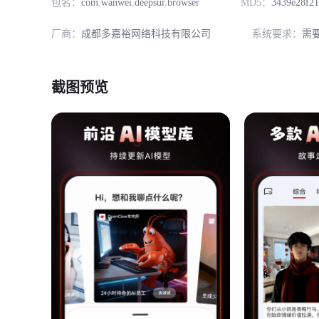
包名：
com.wanwei.deepsur.browser
MD5：
3439e28f2
厂商：
成都多嘉裕网络科技有限公司
系统要求：
需
截图预览