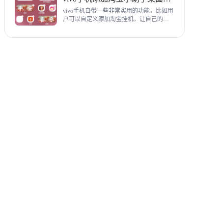
教程，希望对各位有帮助。
vivo手机自带一些非常实用的功能，比如用
户可以自定义添加淘宝挂机，让自己的购
物信息直接在手机桌面上展示，使用起来
相当方便，下面为大家带来添加淘宝小助
手桌面挂件详细图文教程。