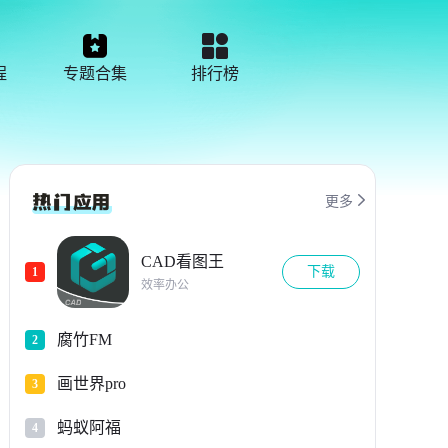
程
专题合集
排行榜

更多
CAD看图王
下载
1
效率办公
腐竹FM
2
画世界pro
3
蚂蚁阿福
4