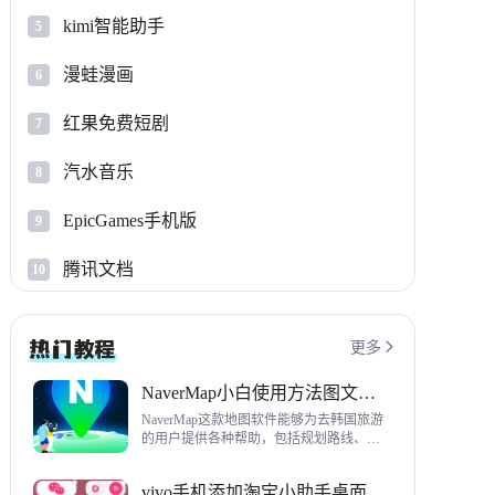
kimi智能助手
5
漫蛙漫画
6
红果免费短剧
7
汽水音乐
8
EpicGames手机版
9
腾讯文档
10
更多

NaverMap小白使用方法图文教程
NaverMap这款地图软件能够为去韩国旅游
的用户提供各种帮助，包括规划路线、导
航、查看店铺等，内置功能非常丰富，这
里给大家带来NaverMap使用方法以及下载
vivo手机添加淘宝小助手桌面挂件方法