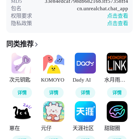
MD5
33e84edcaf798db68216b3ff57358ff4
包名
cn.unrealchat.chat_app
权限要求
点击查看
隐私政策
点击查看
同类推荐
次元钥匙
KOMOYO
Dady AI
水月雨调音软件
详情
详情
详情
详情
崽在
元仔
天涯社区
甜甜圈