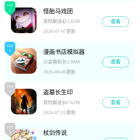
TOP
怪胎马戏团
2
查看
冒险解谜
423.82M
2026-07-07更新
TOP
漫画书店模拟器
3
查看
沙盒模拟
363.98M
2026-08-06更新
TOP
盗墓长生印
4
查看
冒险解谜
147.62M
2026-07-21更新
TOP
杖剑传说
5