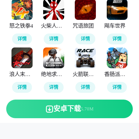
怒之铁拳4
火柴人计划重生
咒语旅团
飚车世界
详情
详情
详情
详情
浪人末代武士
绝地求生印度版
火箭联盟极限汽车赛
香肠派对国际服
详情
详情
详情
详情
安卓下载
5.70M
本站所有软件来自互联网，版权归原著所有。敬请来信告知
(123server@cisis.com.cn)。
湘ICP备2025151250号-1