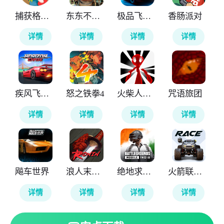
捕获格斗娘
东东不死传说
极品飞车无极限
香肠派对
详情
详情
详情
详情
疾风飞车世界
怒之铁拳4
火柴人计划重生
咒语旅团
详情
详情
详情
详情
飚车世界
浪人末代武士
绝地求生印度版
火箭联盟极限汽车赛
详情
详情
详情
详情