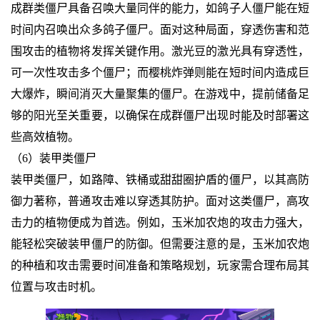
成群类僵尸具备召唤大量同伴的能力，如鸽子人僵尸能在短
时间内召唤出众多鸽子僵尸。面对这种局面，穿透伤害和范
围攻击的植物将发挥关键作用。激光豆的激光具有穿透性，
可一次性攻击多个僵尸；而樱桃炸弹则能在短时间内造成巨
大爆炸，瞬间消灭大量聚集的僵尸。在游戏中，提前储备足
够的阳光至关重要，以确保在成群僵尸出现时能及时部署这
些高效植物。
（6）装甲类僵尸
装甲类僵尸，如路障、铁桶或甜甜圈护盾的僵尸，以其高防
御力著称，普通攻击难以穿透其防护。面对这类僵尸，高攻
击力的植物便成为首选。例如，玉米加农炮的攻击力强大，
能轻松突破装甲僵尸的防御。但需要注意的是，玉米加农炮
的种植和攻击需要时间准备和策略规划，玩家需合理布局其
位置与攻击时机。