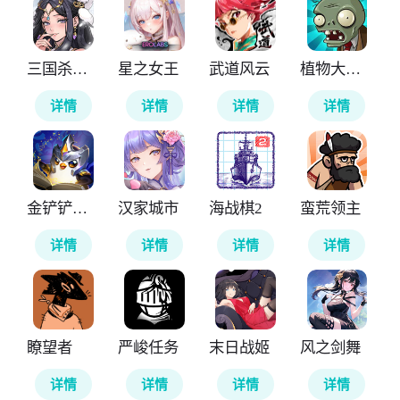
三国杀武将觉醒
星之女王
武道风云
植物大战僵尸无尽版
详情
详情
详情
详情
金铲铲之战国际服
汉家城市
海战棋2
蛮荒领主
详情
详情
详情
详情
瞭望者
严峻任务
末日战姬
风之剑舞
详情
详情
详情
详情