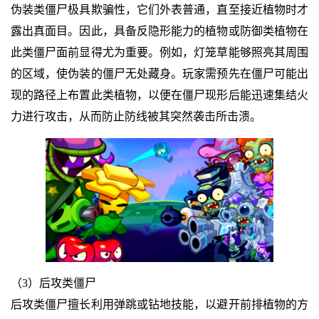
伪装类僵尸极具欺骗性，它们外表普通，直至接近植物时才
露出真面目。因此，具备反隐形能力的植物或防御类植物在
此类僵尸面前显得尤为重要。例如，灯笼草能够照亮其周围
的区域，使伪装的僵尸无处藏身。玩家需预先在僵尸可能出
现的路径上布置此类植物，以便在僵尸现形后能迅速集结火
力进行攻击，从而防止防线被其突然袭击所击溃。
（3）后攻类僵尸
后攻类僵尸擅长利用弹跳或钻地技能，以避开前排植物的方