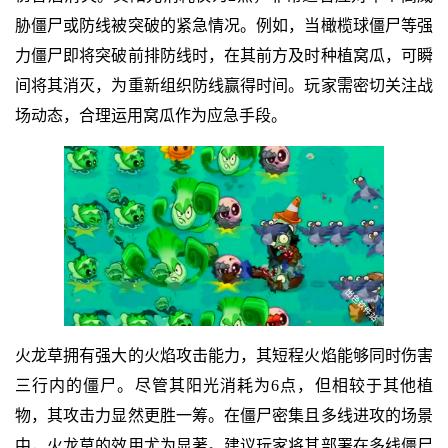
胁僵尸或防线被突破的紧急情况。例如，当橄榄球僵尸等强
力僵尸即将突破前排防线时，在其前方及时种植窝瓜，可瞬
间将其消灭，为重新组织防线赢得时间。玩家需密切关注战
场动态，合理运用窝瓜作为应急手段。
火龙草拥有强大的火焰攻击能力，其短程火焰能够同时伤害
三行内的僵尸。尽管其阳光消耗为6点，但相较于其他植
物，其攻击力显然更胜一筹。在僵尸密集且多线进攻的场景
中，火龙草的效用尤为显著。建议玩家将其部署在多线僵尸