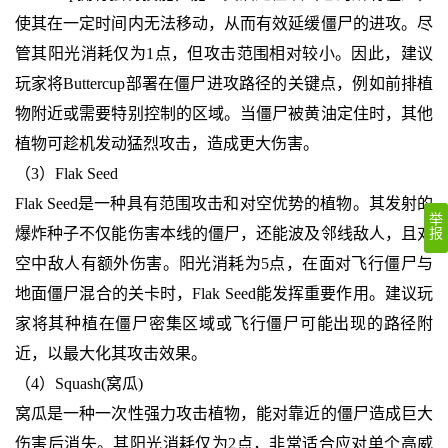
使其在一定时间内无法移动，从而有效延缓僵尸的进攻。尽
管其阳光消耗仅为1点，但攻击范围相对较小。因此，建议
玩家将Buttercup部署在僵尸进攻路径的关键点，例如前排植
物附近或需要特别控制的区域。当僵尸被黄油定住时，其他
植物可趁机发动猛烈攻击，造成更大伤害。
（3）Flak Seed
Flak Seed是一种具有范围攻击和对空优势的植物。其发射的
举
爆炸种子不仅能伤害本线的僵尸，还能波及邻线敌人，且对
报
空中敌人有额外伤害。阳光消耗为5点，在面对飞行僵尸与
地面僵尸混合的关卡时，Flak Seed能发挥重要作用。建议玩
家将其种植在僵尸密集区域或飞行僵尸可能出现的路径附
近，以最大化其攻击效果。
（4）Squash(窝瓜)
窝瓜是一种一次性强力攻击植物，能对靠近的僵尸造成巨大
伤害后消失。其阳光消耗仅为2点，非常适合应对单个高威