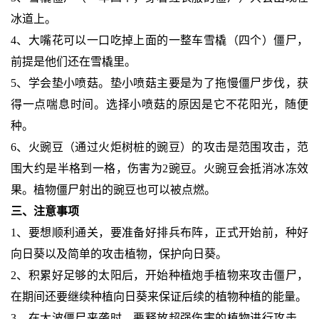
冰道上。
4、大嘴花可以一口吃掉上面的一整车雪橇（四个）僵尸，
前提是他们还在雪橇里。
5、学会垫小喷菇。垫小喷菇主要是为了拖慢僵尸步伐，获
得一点喘息时间。选择小喷菇的原因是它不花阳光，随便
种。
6、火豌豆（通过火炬树桩的豌豆）的攻击是范围攻击，范
围大约是半格到一格，伤害为2豌豆。火豌豆会抵消冰冻效
果。植物僵尸射出的豌豆也可以被点燃。
三、注意事项
1、要想顺利通关，要准备好排兵布阵，正式开始前，种好
向日葵以及简单的攻击植物，保护向日葵。
2、积累好足够的太阳后，开始种植炮手植物来攻击僵尸，
在期间还要继续种植向日葵来保证后续的植物种植的能量。
3、在大波僵尸来袭时，要释放超强伤害的植物进行攻击，