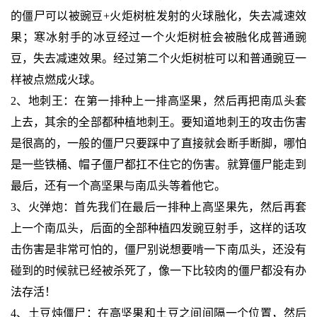
的僵尸可以被豌豆+火炬树桩发射的火球融化，失去减速效
果；寒冰射手的冰豆经过一个火炬树桩会被融化成普通豌
豆，失去减速效果。经过第二个火炬树桩可以和普通豌豆一
样被点燃成火球。
2、地刺王：在第一排种上一排高坚果，然后再把南瓜头套
上去，其余的全部都种植地刺王。要知道地刺王的攻击伤害
是很高的，一般的僵尸只要踩中了直接就会断手断脚，哪怕
是一些铁桶、帽子僵尸都扛不住它的伤害。就算僵尸能走到
最后，还有一个高坚果与南瓜头等着他它。
3、火弹炮：首先我们在最后一排种上高坚果先，然后再套
上一个南瓜头，后面的全部种植四发豌豆射手，这样的话攻
击伤害是非常可怕的，僵尸别说想要啃一下南瓜头，还没有
碰到的时候就已经被杀死了，像一下比较肉的僵尸都没有办
法存活！
4、土豆炖僵尸：在高坚果和土豆之间间隔一个位置，然后