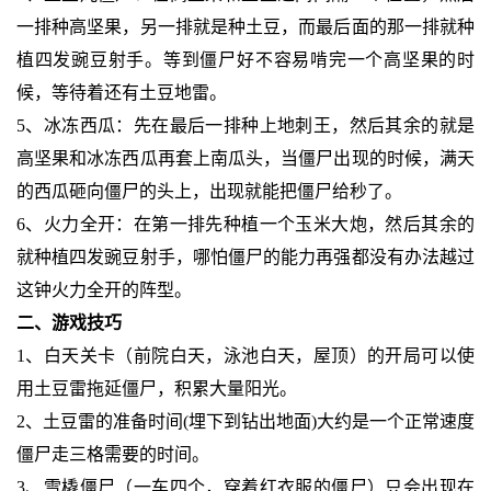
一排种高坚果，另一排就是种土豆，而最后面的那一排就种
植四发豌豆射手。等到僵尸好不容易啃完一个高坚果的时
候，等待着还有土豆地雷。
5、冰冻西瓜：先在最后一排种上地刺王，然后其余的就是
高坚果和冰冻西瓜再套上南瓜头，当僵尸出现的时候，满天
的西瓜砸向僵尸的头上，出现就能把僵尸给秒了。
6、火力全开：在第一排先种植一个玉米大炮，然后其余的
就种植四发豌豆射手，哪怕僵尸的能力再强都没有办法越过
这钟火力全开的阵型。
二、游戏技巧
1、白天关卡（前院白天，泳池白天，屋顶）的开局可以使
用土豆雷拖延僵尸，积累大量阳光。
2、土豆雷的准备时间(埋下到钻出地面)大约是一个正常速度
僵尸走三格需要的时间。
3、雪橇僵尸（一车四个，穿着红衣服的僵尸）只会出现在