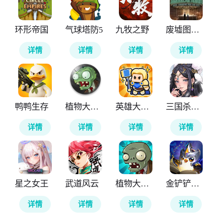
环形帝国
气球塔防5
九牧之野
废墟图书馆
详情
详情
详情
详情
鸭鸭生存
植物大战僵尸TV触控版
英雄大对决
三国杀武将觉醒
详情
详情
详情
详情
星之女王
武道风云
植物大战僵尸无尽版
金铲铲之战国际服
详情
详情
详情
详情