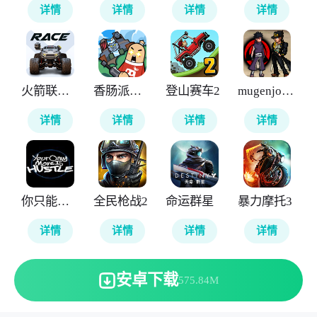
详情
详情
详情
详情
火箭联盟极限汽车赛
香肠派对国际服
登山赛车2
mugenjojo像素版
详情
详情
详情
详情
你只能推搡
全民枪战2
命运群星
暴力摩托3
详情
详情
详情
详情
安卓下载
575.84M