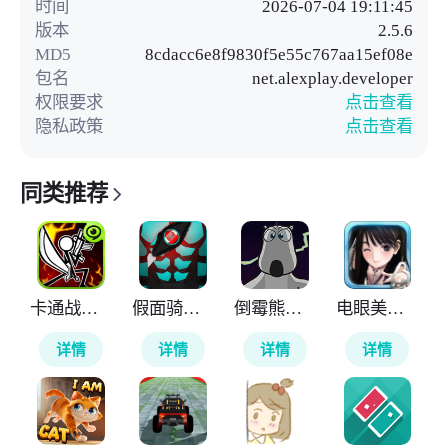
时间
2026-07-04 19:11:45
版本
2.5.6
MD5
8cdacc6e8f9830f5e55c767aa15ef08e
包名
net.alexplay.developer
权限要求
点击查看
隐私政策
点击查看
同类推荐
卡通战争剑灵
假面骑士ZZZ变身腰带模拟器
倒霉熊逃离房间
电眼美少女
详情
详情
详情
详情