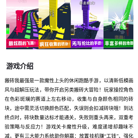
游戏介绍
搬砖我最强是一款魔性上头的休闲跑酷手游，以清新低模画
风与超解压玩法，带你开启另类搬砖大冒险！玩家操控角色
在色彩斑斓的赛道上左右移动，收集与自身颜色相同的砖
块，途中需灵活切换颜色匹配，失误则会扣减砖块哦！到达
终点时，砖块数量达标才能通关，失败则重头再来，双重考
验策略与反应力！游戏关卡魔性升级，难度递增却趣味不
减，更有三大能力系统助你躺赢：放置挂机赚“工钱”、强化