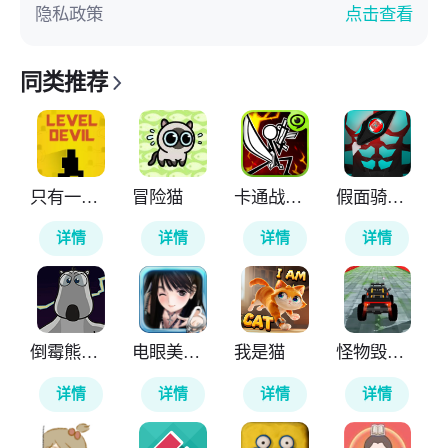
隐私政策
点击查看
同类推荐
只有一道门
冒险猫
卡通战争剑灵
假面骑士ZZZ变身腰带模拟器
详情
详情
详情
详情
倒霉熊逃离房间
电眼美少女
我是猫
怪物毁灭车祸
详情
详情
详情
详情