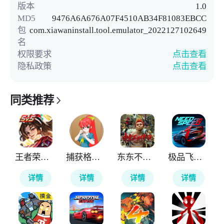
版本
1.0
MD5
9476A6A676A07F4510AB34F81083EBCC
包
com.xiawaninstall.tool.emulator_2022127102649
名
权限要求
点击查看
隐私政策
点击查看
同类推荐
王者荣耀全球国际服
捕获格斗娘
东东不死传说
极品飞车无极限
详情
详情
详情
详情