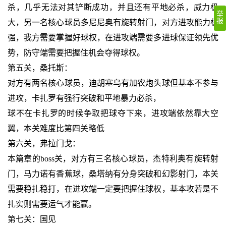
杀，几乎无法对其铲断成功，并且还有平地必杀，威力极
举
报
大，另一名核心球员多尼尼奥有旋转射门，对方进攻能力极
强，我方需要掌握好球权，在进攻端需要多进球保证领先优
势，防守端需要把握住机会夺得球权。
第五关，桑托斯：
对方有两名核心球员，迪胡塞乌有加农炮头球但基本不参与
进攻，卡扎罗有强行突破和平地暴力必杀，
球不在卡扎罗的时候争取把球夺下来，进攻端依然靠大空
翼，本关难度比第四关略低
第六关，弗拉门戈：
本篇章的boss关，对方有三名核心球员，杰特利奥有旋转射
门，马力诺有香蕉球，桑塔纳有分身突破和幻影射门，本关
需要稳扎稳打，在进攻端一定要把握住球权，基本攻若是不
扎实则需要运气才能赢。
第七关：国见