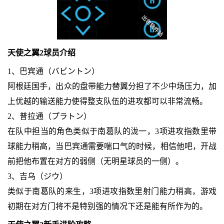
天使之翼2球员介绍
1、巴宾通（バビントン）
阿根廷国手，出众的盘带能力替翼分担了不少中场压力，加
上优越的输送能力使得整支队伍的进攻都可以非常流畅。
2、普拉通（プラトン）
在队中担当的角色类似于南葛队的泷一，3项进攻指数里带
球能力稍高，当巴宾通需要喘口气的时候，相信他吧，开战
前把他布置在对方的弱侧（无明星球员的一侧）。
3、吉乌（ジウ）
类似于南葛队的来生，3项进攻指数里射门能力稍高，游戏
初期在对方门将不是特别强的情况下还是能有所作为的。