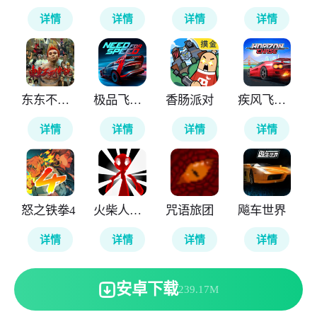
详情
详情
详情
详情
东东不死传说
极品飞车无极限
香肠派对
疾风飞车世界
详情
详情
详情
详情
怒之铁拳4
火柴人计划重生
咒语旅团
飚车世界
详情
详情
详情
详情
安卓下载
239.17M