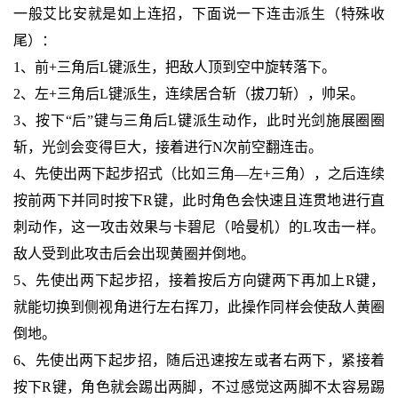
一般艾比安就是如上连招，下面说一下连击派生（特殊收
尾）：
1、前+三角后L键派生，把敌人顶到空中旋转落下。
2、左+三角后L键派生，连续居合斩（拔刀斩），帅呆。
3、按下“后”键与三角后L键派生动作，此时光剑施展圈圈
斩，光剑会变得巨大，接着进行N次前空翻连击。
4、先使出两下起步招式（比如三角—左+三角），之后连续
按前两下并同时按下R键，此时角色会快速且连贯地进行直
刺动作，这一攻击效果与卡碧尼（哈曼机）的L攻击一样。
敌人受到此攻击后会出现黄圈并倒地。
5、先使出两下起步招，接着按后方向键两下再加上R键，
就能切换到侧视角进行左右挥刀，此操作同样会使敌人黄圈
倒地。
6、先使出两下起步招，随后迅速按左或者右两下，紧接着
按下R键，角色就会踢出两脚，不过感觉这两脚不太容易踢