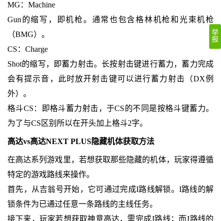
MG：Machine
Gun的缩写，即机枪。通常也包含格林机枪和光束机枪
举
（BMG）。
报
CS：Charge
Shot的缩写，即蓄力射击。长按射击键进行蓄力，蓄力完成
会有提示音，此时放开射击键可以进行蓄力射击（DX例
外）。
格斗CS：即格斗蓄力射击，于CS的不同是按格斗键蓄力。
为了与CS区别所以在开头加上格斗2字。
高达vs高达NEXT PLUS隐藏机体获取方法
在高达系列游戏里，若想获取那些隐藏的机体，玩家得遵循
特定的游戏路线来操作。
首先，从吉翁号开始，它可通过完成I路线解锁。I路线的解
锁条件为已通过任意一条路线的主线任务。
接下来，玩家若想获取神意高达，需完成J路线；而J路线的