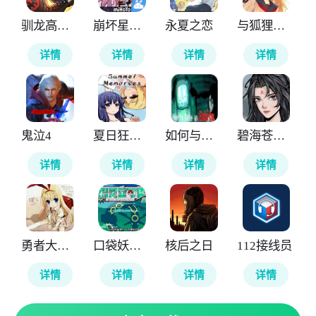
驯龙高手旅程
崩坏星穹铁道云游戏
永夏之恋
与狐狸的日常
详情
详情
详情
详情
鬼泣4
夏日狂想曲
如何与实体约会
碧海苍云录
详情
详情
详情
详情
勇者大战魔物娘
口袋妖怪神兽领域
核后之日
112接线员
详情
详情
详情
详情