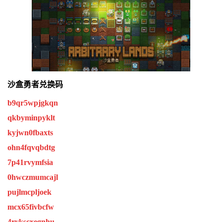
沙盒勇者兑换码
b9qr5wpjgkqn
qkbyminpyklt
kyjwn0fbaxts
ohn4fqvqbdtg
7p41rvymfsia
0hwczmumcajl
pujlmcpljoek
mcx65fivbcfw
4rykscxegnhu