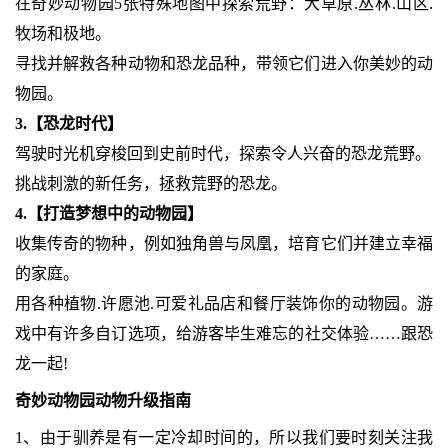
在奇妙动物园5张特殊地图中探索荒野：大草原.丛林.山区.
牧场和极地。
寻找并解救各种动物和恐龙品种，带领它们进入你美妙的动
物园。
3.【恐龙时代】
驾驶时光机穿梭回到史前时代，探索令人兴奋的恐龙荒野。
挑战刺激的新任务，拯救荒野的恐龙。
4.【打造梦想中的动物园】
收集传奇的物种，例如独角兽与凤凰，培育它们并建立幸福
的家庭。
用各种植物.许愿池.可爱礼品店和餐厅装饰你的动物园。游
戏中有许多自订选项，给游客毕生难忘的社交体验……跟恐
龙一起!
奇妙动物园动物升级指南
1、由于驯养是有一定冷却时间的，所以我们要时刻关注我