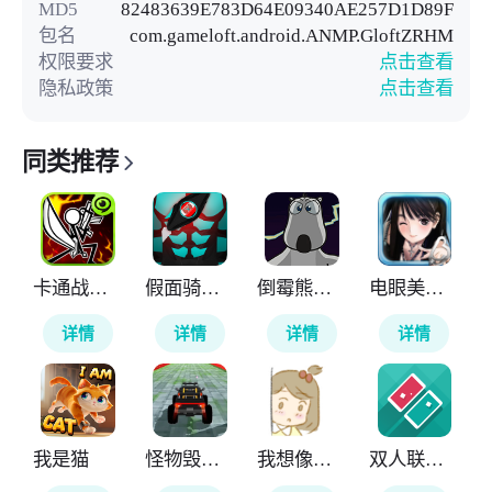
MD5
82483639E783D64E09340AE257D1D89F
包名
com.gameloft.android.ANMP.GloftZRHM
权限要求
点击查看
隐私政策
点击查看
同类推荐
卡通战争剑灵
假面骑士ZZZ变身腰带模拟器
倒霉熊逃离房间
电眼美少女
详情
详情
详情
详情
我是猫
怪物毁灭车祸
我想像妈妈一样做饭
双人联机对战DUAL