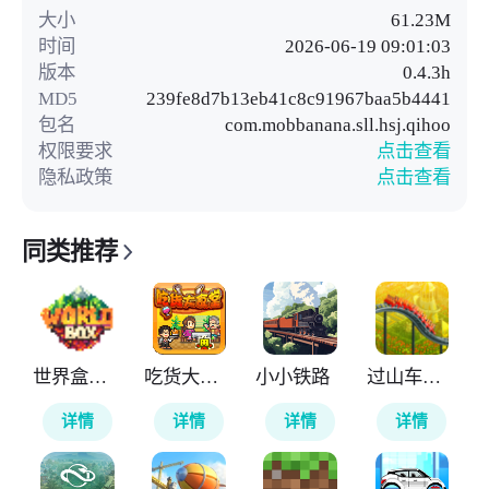
大小
61.23M
时间
2026-06-19 09:01:03
版本
0.4.3h
MD5
239fe8d7b13eb41c8c91967baa5b4441
包名
com.mobbanana.sll.hsj.qihoo
权限要求
点击查看
隐私政策
点击查看
同类推荐
世界盒子修仙版
吃货大食堂
小小铁路
过山车大亨
详情
详情
详情
详情