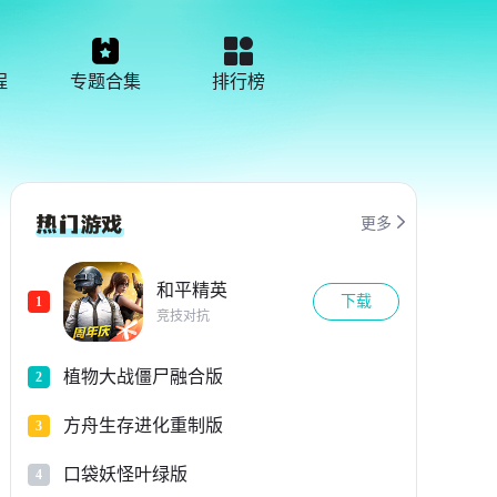
程
专题合集
排行榜

更多
和平精英
下载
1
竞技对抗
植物大战僵尸融合版
2
方舟生存进化重制版
3
口袋妖怪叶绿版
4