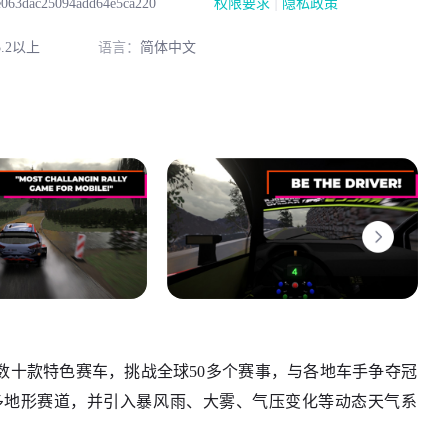
|
e063dac25094add64e5ca220
权限要求
隐私政策
.2以上
语言：
简体中文
数十款特色赛车，挑战全球50多个赛事，与各地车手争夺冠
多地形赛道，并引入暴风雨、大雾、气压变化等动态天气系