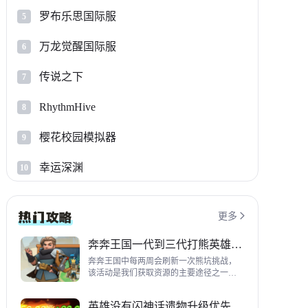
罗布乐思国际服
5
万龙觉醒国际服
6
传说之下
7
RhythmHive
8
樱花校园模拟器
9
幸运深渊
10
更多

奔奔王国一代到三代打熊英雄推荐
奔奔王国中每两周会刷新一次熊坑挑战，
该活动是我们获取资源的主要途径之一，
并且上次更新之后还增加了打熊的奖励，
哪些英雄适合平民打熊呢？这里带来一代
英雄没有闪神话遗物升级优先级指南