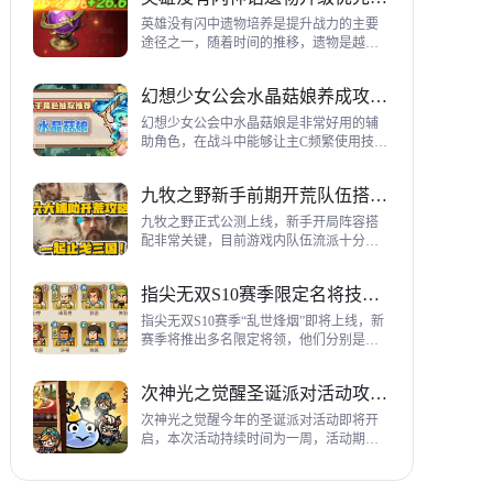
到三代打熊英雄选择建议，各位参考一
下。
英雄没有闪中遗物培养是提升战力的主要
途径之一，随着时间的推移，遗物是越来
越多，神话遗物也越来越多，平民手上也
有不少，哪些遗物推荐养成呢？这里带来
幻想少女公会水晶菇娘养成攻略详解
神话遗物升级优先级建议。
幻想少女公会中水晶菇娘是非常好用的辅
助角色，在战斗中能够让主C频繁使用技
能，适合不同类型的输出角色，推荐玩家
们进行重点培养，这里带来会水晶菇娘养
九牧之野新手前期开荒队伍搭配指南
成全方位指南，大家来看看吧。
九牧之野正式公测上线，新手开局阵容搭
配非常关键，目前游戏内队伍流派十分丰
富，开荒其主要围绕辅助武将来进行搭
配，那么具体如何配队呢？这里带来新手
指尖无双S10赛季限定名将技能一览
前期开荒阵容搭配详细攻略。
指尖无双S10赛季“乱世烽烟”即将上线，新
赛季将推出多名限定将领，他们分别是：
关银屏、机·邓艾、猛·徐晃、吕玲绮，这里
带来所有武将技能爆料，小伙伴们提前来
次神光之觉醒圣诞派对活动攻略指南
了解一下吧。
次神光之觉醒今年的圣诞派对活动即将开
启，本次活动持续时间为一周，活动期间
玩家喂养圣诞彩蛋能够获得圣诞装饰，用
来提升活动等级领取对应奖励，下面为大