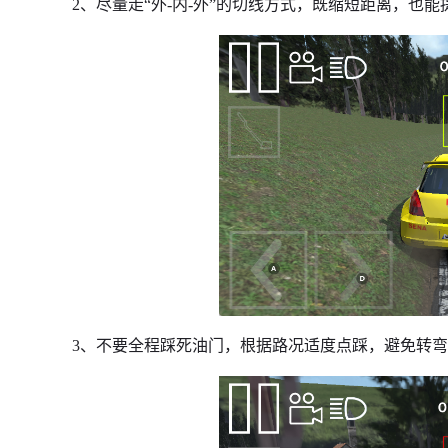
2、尽量走“外-内-外”的切线方式，既缩短距离，也
3、不要全程踩死油门，根据路况适度点踩，避免转