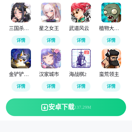
三国杀武将觉醒
星之女王
武道风云
植物大战僵尸无尽版
详情
详情
详情
详情
金铲铲之战国际服
汉家城市
海战棋2
蛮荒领主
详情
详情
详情
详情
安卓下载
137.29M
本站所有软件来自互联网，版权归原著所有。敬请来信告知
(123server@cisis.com.cn)。
湘ICP备2025151250号-1