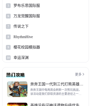
罗布乐思国际服
5
万龙觉醒国际服
6
传说之下
7
RhythmHive
8
樱花校园模拟器
9
幸运深渊
10
更多

奔奔王国一代到三代打熊英雄推荐
奔奔王国中每两周会刷新一次熊坑挑战，
该活动是我们获取资源的主要途径之一，
并且上次更新之后还增加了打熊的奖励，
哪些英雄适合平民打熊呢？这里带来一代
英雄没有闪神话遗物升级优先级指南