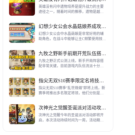
到三代打熊英雄选择建议，各位参考一
下。
英雄没有闪中遗物培养是提升战力的主要
途径之一，随着时间的推移，遗物是越来
越多，神话遗物也越来越多，平民手上也
有不少，哪些遗物推荐养成呢？这里带来
幻想少女公会水晶菇娘养成攻略详解
神话遗物升级优先级建议。
幻想少女公会中水晶菇娘是非常好用的辅
助角色，在战斗中能够让主C频繁使用技
能，适合不同类型的输出角色，推荐玩家
们进行重点培养，这里带来会水晶菇娘养
九牧之野新手前期开荒队伍搭配指南
成全方位指南，大家来看看吧。
九牧之野正式公测上线，新手开局阵容搭
配非常关键，目前游戏内队伍流派十分丰
富，开荒其主要围绕辅助武将来进行搭
配，那么具体如何配队呢？这里带来新手
指尖无双S10赛季限定名将技能一览
前期开荒阵容搭配详细攻略。
指尖无双S10赛季“乱世烽烟”即将上线，新
赛季将推出多名限定将领，他们分别是：
关银屏、机·邓艾、猛·徐晃、吕玲绮，这里
带来所有武将技能爆料，小伙伴们提前来
次神光之觉醒圣诞派对活动攻略指南
了解一下吧。
次神光之觉醒今年的圣诞派对活动即将开
启，本次活动持续时间为一周，活动期间
玩家喂养圣诞彩蛋能够获得圣诞装饰，用
来提升活动等级领取对应奖励，下面为大