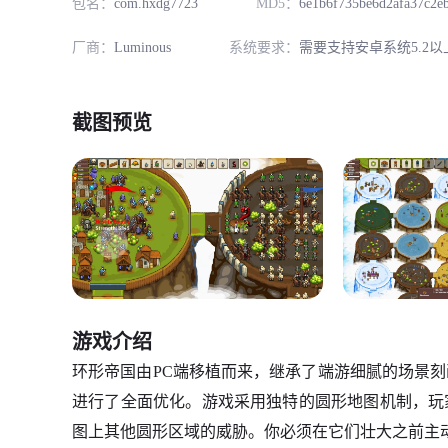
包名：
com.hxdg7723
MD5：
6e1b6f735be6d2afa37c2e
厂商：
Luminous
系统要求：
需要支持安卓系统5.2以
截图预览
游戏介绍
环形帝国由PC端移植而来，继承了端游细腻的场景
进行了全面优化。游戏采用独特的圆形地图机制，玩
图上其他圆形区域的威胁。你必须在它们壮大之前主