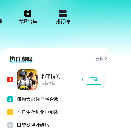
程
专题合集
排行榜

更多
和平精英
下载
1
竞技对抗
植物大战僵尸融合版
2
方舟生存进化重制版
3
口袋妖怪叶绿版
4