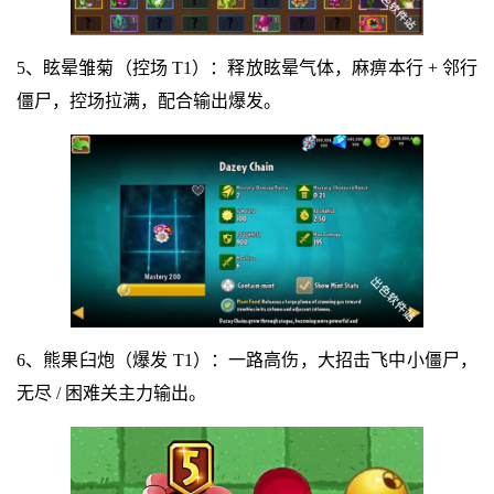
5、眩晕雏菊（控场 T1）：释放眩晕气体，麻痹本行 + 邻行
僵尸，控场拉满，配合输出爆发。
6、熊果臼炮（爆发 T1）：一路高伤，大招击飞中小僵尸，
无尽 / 困难关主力输出。