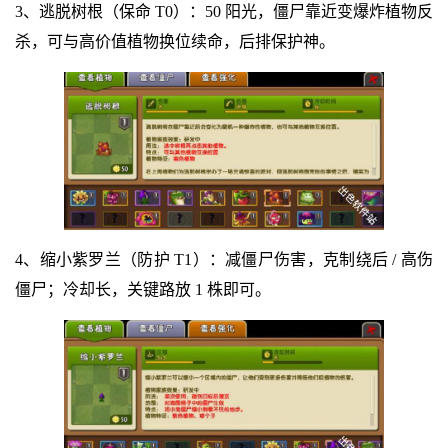
3、逃脱树根（保命 T0）：50 阳光，僵尸靠近变爆炸植物反
杀，可与高价值植物换位续命，后排保护神。
4、缩小紫罗兰（防护 T1）：减僵尸伤害，克制绕后 / 高伤
僵尸；冷却长，关键路放 1 株即可。