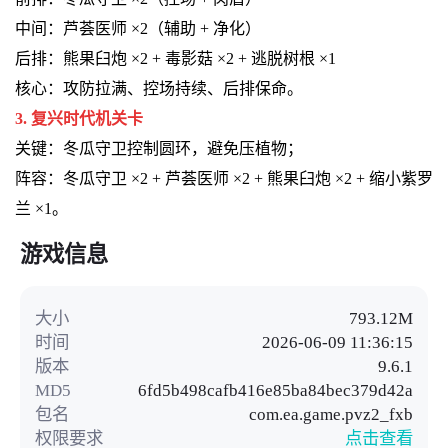
中间：芦荟医师 ×2（辅助 + 净化）
后排：熊果臼炮 ×2 + 毒影菇 ×2 + 逃脱树根 ×1
核心：攻防拉满、控场持续、后排保命。
3. 复兴时代机关卡
关键：冬瓜守卫控制圆环，避免压植物；
阵容：冬瓜守卫 ×2 + 芦荟医师 ×2 + 熊果臼炮 ×2 + 缩小紫罗
兰 ×1。
游戏信息
大小
793.12M
时间
2026-06-09 11:36:15
版本
9.6.1
MD5
6fd5b498cafb416e85ba84bec379d42a
包名
com.ea.game.pvz2_fxb
权限要求
点击查看