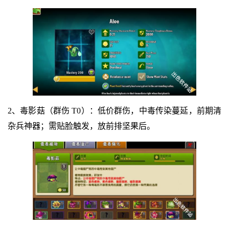
2、毒影菇（群伤 T0）：低价群伤，中毒传染蔓延，前期清
杂兵神器；需贴脸触发，放前排坚果后。