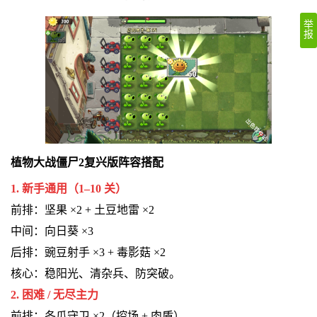
举
报
植物大战僵尸2复兴版阵容搭配
1. 新手通用（1–10 关）
前排：坚果 ×2 + 土豆地雷 ×2
中间：向日葵 ×3
后排：豌豆射手 ×3 + 毒影菇 ×2
核心：稳阳光、清杂兵、防突破。
2. 困难 / 无尽主力
前排：冬瓜守卫 ×2（控场 + 肉盾）