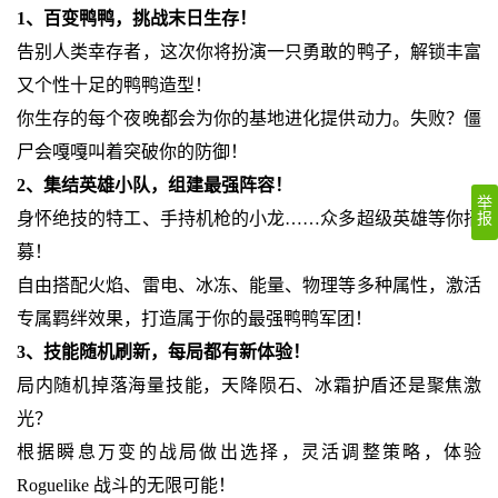
1、百变鸭鸭，挑战末日生存！
告别人类幸存者，这次你将扮演一只勇敢的鸭子，解锁丰富
又个性十足的鸭鸭造型！
你生存的每个夜晚都会为你的基地进化提供动力。失败？僵
尸会嘎嘎叫着突破你的防御！
2、集结英雄小队，组建最强阵容！
举
身怀绝技的特工、手持机枪的小龙……众多超级英雄等你招
报
募！
自由搭配火焰、雷电、冰冻、能量、物理等多种属性，激活
专属羁绊效果，打造属于你的最强鸭鸭军团！
3、技能随机刷新，每局都有新体验！
局内随机掉落海量技能，天降陨石、冰霜护盾还是聚焦激
光？
根据瞬息万变的战局做出选择，灵活调整策略，体验
Roguelike 战斗的无限可能！