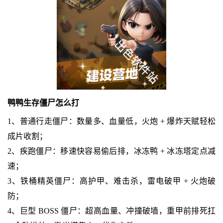
鸭鸭生存僵尸怎么打
1、普通行走僵尸：数量多、血量低，火炮 + 爆炸天赋轻松
成片收割；
2、疾跑僵尸：移速快容易偷后排，冰冻鸭 + 冰冻塔定点减
速；
3、铁桶精英僵尸：高护甲、难击杀，雷电破甲 + 火炮破
防；
4、巨型 BOSS 僵尸：超高血量、冲撞破墙，重甲前排死扛