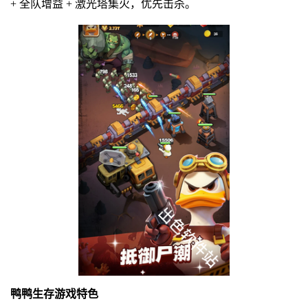
+ 全队增益 + 激光塔集火，优先击杀。
鸭鸭生存游戏特色