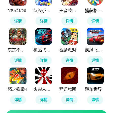
NBA2K20
队长小翼最强十一人
王者荣耀全球国际服
捕获格斗娘
详情
详情
详情
详情
东东不死传说
极品飞车无极限
香肠派对
疾风飞车世界
详情
详情
详情
详情
怒之铁拳4
火柴人计划重生
咒语旅团
飚车世界
详情
详情
详情
详情