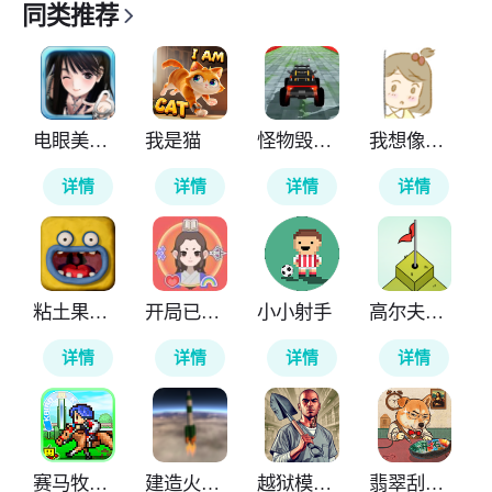
同类推荐
电眼美少女
我是猫
怪物毁灭车祸
我想像妈妈一样做饭
详情
详情
详情
详情
粘土果酱经典版
开局已是巅峰
小小射手
高尔夫之巅
详情
详情
详情
详情
赛马牧场物语
建造火箭模拟器
越狱模拟器3D
翡翠刮刮乐模拟器