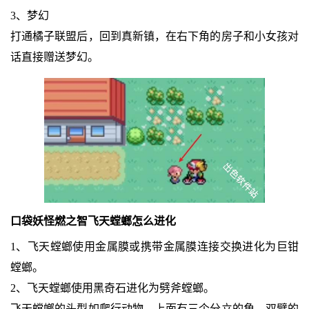
3、梦幻
打通橘子联盟后，回到真新镇，在右下角的房子和小女孩对
话直接赠送梦幻。
口袋妖怪燃之智飞天螳螂怎么进化
1、飞天螳螂使用金属膜或携带金属膜连接交换进化为巨钳
螳螂。
2、飞天螳螂使用黑奇石进化为劈斧螳螂。
飞天螳螂的头型如爬行动物，上面有三个分立的角。双臂的