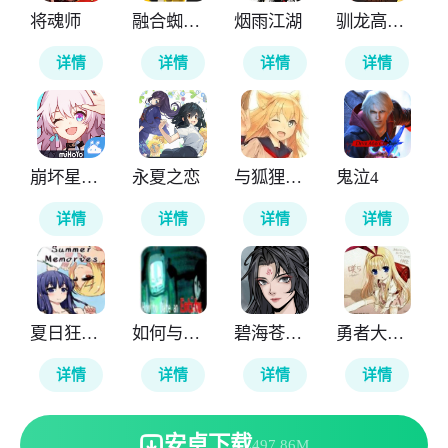
将魂师
融合蜘蛛侠
烟雨江湖
驯龙高手旅程
详情
详情
详情
详情
崩坏星穹铁道云游戏
永夏之恋
与狐狸的日常
鬼泣4
详情
详情
详情
详情
夏日狂想曲
如何与实体约会
碧海苍云录
勇者大战魔物娘
详情
详情
详情
详情
安卓下载
497.86M