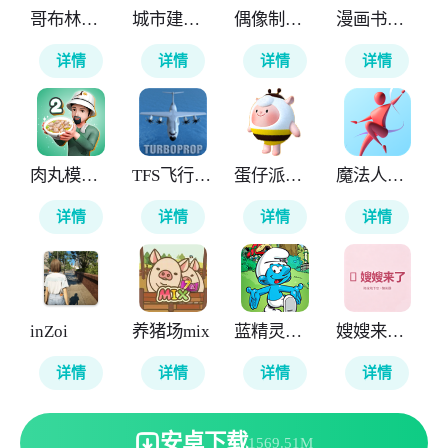
哥布林的商队
城市建筑模拟26
偶像制作人
漫画书店模拟器
详情
详情
详情
详情
肉丸模拟器2
TFS飞行模拟器涂装版本
蛋仔派对抽奖模拟器
魔法人形师
详情
详情
详情
详情
inZoi
养猪场mix
蓝精灵村庄
嫂嫂来了模拟器
详情
详情
详情
详情
安卓下载
1569.51M