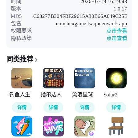
时间
2026-07-19 16:19:43
版本
1.0.17
MD5
C63277B304FBF29615A30B66A049C25E
包名
com.bcxgame.lw.queenwork.app
权限要求
点击查看
隐私政策
点击查看
同类推荐
钓鱼人生
撸串达人
流浪星球
Solar2
详情
详情
详情
详情