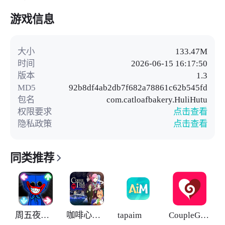
游戏信息
大小
133.47M
时间
2026-06-15 16:17:50
版本
1.3
MD5
92b8df4ab2db7f682a78861c62b545fd
包名
com.catloafbakery.HuliHutu
权限要求
点击查看
隐私政策
点击查看
同类推荐
周五夜放克大蓝猫模组
咖啡心语东京
tapaim
CoupleGame