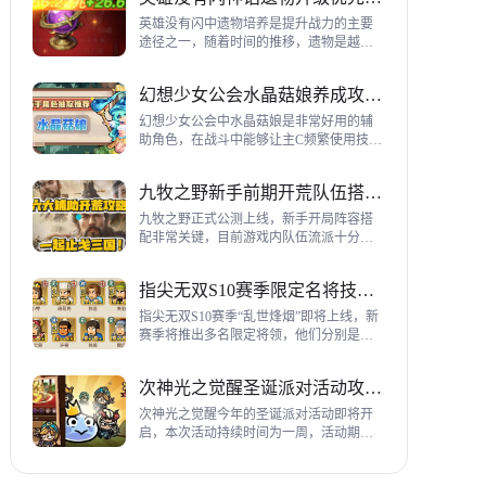
到三代打熊英雄选择建议，各位参考一
下。
英雄没有闪中遗物培养是提升战力的主要
途径之一，随着时间的推移，遗物是越来
越多，神话遗物也越来越多，平民手上也
有不少，哪些遗物推荐养成呢？这里带来
幻想少女公会水晶菇娘养成攻略详解
神话遗物升级优先级建议。
幻想少女公会中水晶菇娘是非常好用的辅
助角色，在战斗中能够让主C频繁使用技
能，适合不同类型的输出角色，推荐玩家
们进行重点培养，这里带来会水晶菇娘养
九牧之野新手前期开荒队伍搭配指南
成全方位指南，大家来看看吧。
九牧之野正式公测上线，新手开局阵容搭
配非常关键，目前游戏内队伍流派十分丰
富，开荒其主要围绕辅助武将来进行搭
配，那么具体如何配队呢？这里带来新手
指尖无双S10赛季限定名将技能一览
前期开荒阵容搭配详细攻略。
指尖无双S10赛季“乱世烽烟”即将上线，新
赛季将推出多名限定将领，他们分别是：
关银屏、机·邓艾、猛·徐晃、吕玲绮，这里
带来所有武将技能爆料，小伙伴们提前来
次神光之觉醒圣诞派对活动攻略指南
了解一下吧。
次神光之觉醒今年的圣诞派对活动即将开
启，本次活动持续时间为一周，活动期间
玩家喂养圣诞彩蛋能够获得圣诞装饰，用
来提升活动等级领取对应奖励，下面为大