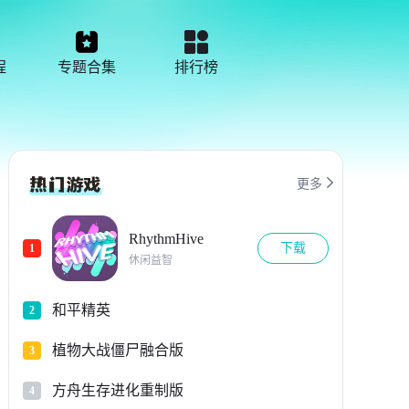
程
专题合集
排行榜

更多
RhythmHive
下载
1
休闲益智
和平精英
2
植物大战僵尸融合版
3
方舟生存进化重制版
4