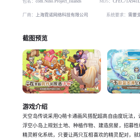
包名：
com.Nino.Project_Islands
MD5：
CFEC71A941D
厂商：
上海霓诺网络科技有限公司
系统要求：
需要支
截图预览
游戏介绍
天空岛传说采用Q萌卡通画风搭配超高自由度玩法，
浮空小岛上规划土地、种植作物、建造房屋，招募性
精灵孵化系统，只要让两只互相喜欢的精灵配对，就