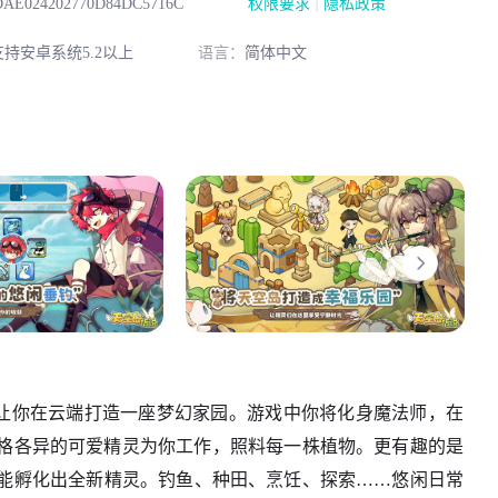
|
AE024202770D84DC5716C
权限要求
隐私政策
持安卓系统5.2以上
语言：
简体中文
让你在云端打造一座梦幻家园。游戏中你将化身魔法师，在
格各异的可爱精灵为你工作，照料每一株植物。更有趣的是
能孵化出全新精灵。钓鱼、种田、烹饪、探索……悠闲日常