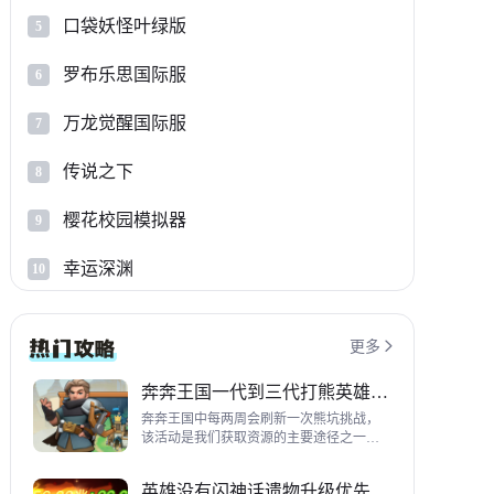
口袋妖怪叶绿版
5
罗布乐思国际服
6
万龙觉醒国际服
7
传说之下
8
樱花校园模拟器
9
幸运深渊
10
更多

奔奔王国一代到三代打熊英雄推荐
奔奔王国中每两周会刷新一次熊坑挑战，
该活动是我们获取资源的主要途径之一，
并且上次更新之后还增加了打熊的奖励，
哪些英雄适合平民打熊呢？这里带来一代
英雄没有闪神话遗物升级优先级指南