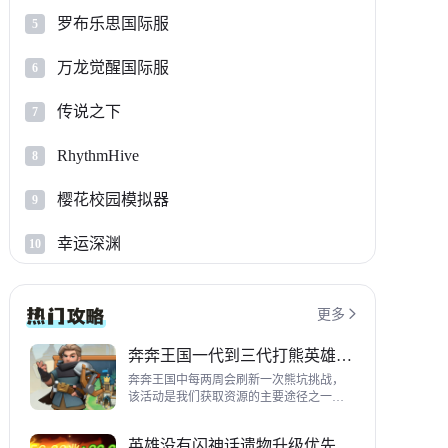
罗布乐思国际服
5
万龙觉醒国际服
6
传说之下
7
RhythmHive
8
樱花校园模拟器
9
幸运深渊
10
更多

奔奔王国一代到三代打熊英雄推荐
奔奔王国中每两周会刷新一次熊坑挑战，
该活动是我们获取资源的主要途径之一，
并且上次更新之后还增加了打熊的奖励，
哪些英雄适合平民打熊呢？这里带来一代
英雄没有闪神话遗物升级优先级指南