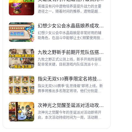
到三代打熊英雄选择建议，各位参考一
下。
英雄没有闪中遗物培养是提升战力的主要
途径之一，随着时间的推移，遗物是越来
越多，神话遗物也越来越多，平民手上也
有不少，哪些遗物推荐养成呢？这里带来
幻想少女公会水晶菇娘养成攻略详解
神话遗物升级优先级建议。
幻想少女公会中水晶菇娘是非常好用的辅
助角色，在战斗中能够让主C频繁使用技
能，适合不同类型的输出角色，推荐玩家
们进行重点培养，这里带来会水晶菇娘养
九牧之野新手前期开荒队伍搭配指南
成全方位指南，大家来看看吧。
九牧之野正式公测上线，新手开局阵容搭
配非常关键，目前游戏内队伍流派十分丰
富，开荒其主要围绕辅助武将来进行搭
配，那么具体如何配队呢？这里带来新手
指尖无双S10赛季限定名将技能一览
前期开荒阵容搭配详细攻略。
指尖无双S10赛季“乱世烽烟”即将上线，新
赛季将推出多名限定将领，他们分别是：
关银屏、机·邓艾、猛·徐晃、吕玲绮，这里
带来所有武将技能爆料，小伙伴们提前来
次神光之觉醒圣诞派对活动攻略指南
了解一下吧。
次神光之觉醒今年的圣诞派对活动即将开
启，本次活动持续时间为一周，活动期间
玩家喂养圣诞彩蛋能够获得圣诞装饰，用
来提升活动等级领取对应奖励，下面为大