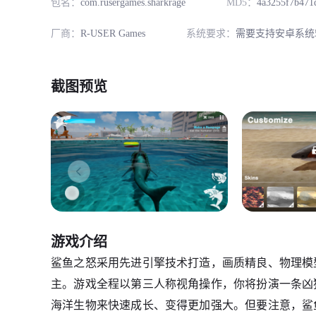
包名：
com.rusergames.sharkrage
MD5：
4a3255f7b471
厂商：
R-USER Games
系统要求：
需要支持安卓系统5
截图预览
游戏介绍
鲨鱼之怒采用先进引擎技术打造，画质精良、物理模
主。游戏全程以第三人称视角操作，你将扮演一条凶
海洋生物来快速成长、变得更加强大。但要注意，鲨