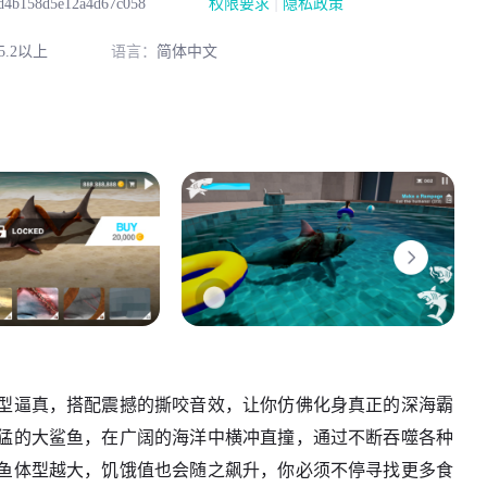
|
d4b158d5e12a4d67c058
权限要求
隐私政策
.2以上
语言：
简体中文
型逼真，搭配震撼的撕咬音效，让你仿佛化身真正的深海霸
猛的大鲨鱼，在广阔的海洋中横冲直撞，通过不断吞噬各种
鱼体型越大，饥饿值也会随之飙升，你必须不停寻找更多食