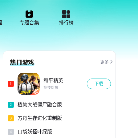
程
专题合集
排行榜

更多
和平精英
下载
1
竞技对抗
植物大战僵尸融合版
2
方舟生存进化重制版
3
口袋妖怪叶绿版
4