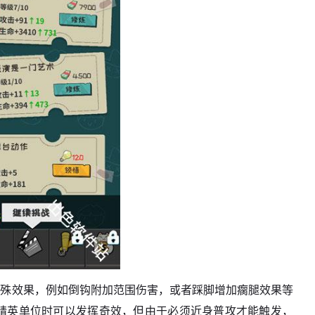
特殊效果，例如倒钩附加范围伤害，或者踩脚增加瘸腿效果等
者精英单位时可以发挥奇效，但由于必须近身普攻才能触发，