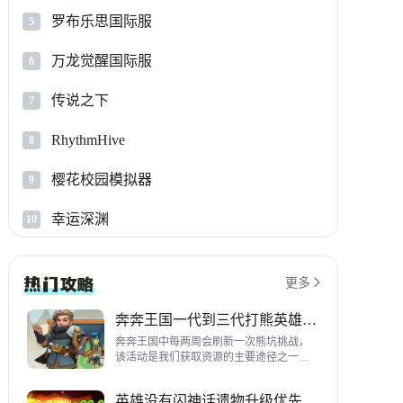
罗布乐思国际服
5
万龙觉醒国际服
6
传说之下
7
RhythmHive
8
樱花校园模拟器
9
幸运深渊
10
更多

奔奔王国一代到三代打熊英雄推荐
奔奔王国中每两周会刷新一次熊坑挑战，
该活动是我们获取资源的主要途径之一，
并且上次更新之后还增加了打熊的奖励，
哪些英雄适合平民打熊呢？这里带来一代
英雄没有闪神话遗物升级优先级指南