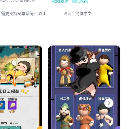
|
084d2772620408ff7ed
权限要求
隐私政策
：
需要支持安卓系统5.2以上
语言：
简体中文