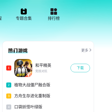
程
专题合集
排行榜

更多
和平精英
下载
1
竞技对抗
植物大战僵尸融合版
2
方舟生存进化重制版
3
口袋妖怪叶绿版
4