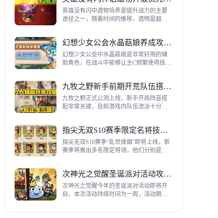
到三代打熊英雄选择建议，各位参考一
下。
英雄没有闪中遗物培养是提升战力的主要
途径之一，随着时间的推移，遗物是越来
越多，神话遗物也越来越多，平民手上也
有不少，哪些遗物推荐养成呢？这里带来
幻想少女公会水晶菇娘养成攻略详解
神话遗物升级优先级建议。
幻想少女公会中水晶菇娘是非常好用的辅
助角色，在战斗中能够让主C频繁使用技
能，适合不同类型的输出角色，推荐玩家
们进行重点培养，这里带来会水晶菇娘养
九牧之野新手前期开荒队伍搭配指南
成全方位指南，大家来看看吧。
九牧之野正式公测上线，新手开局阵容搭
配非常关键，目前游戏内队伍流派十分丰
富，开荒其主要围绕辅助武将来进行搭
配，那么具体如何配队呢？这里带来新手
指尖无双S10赛季限定名将技能一览
前期开荒阵容搭配详细攻略。
指尖无双S10赛季“乱世烽烟”即将上线，新
赛季将推出多名限定将领，他们分别是：
关银屏、机·邓艾、猛·徐晃、吕玲绮，这里
带来所有武将技能爆料，小伙伴们提前来
次神光之觉醒圣诞派对活动攻略指南
了解一下吧。
次神光之觉醒今年的圣诞派对活动即将开
启，本次活动持续时间为一周，活动期间
玩家喂养圣诞彩蛋能够获得圣诞装饰，用
来提升活动等级领取对应奖励，下面为大