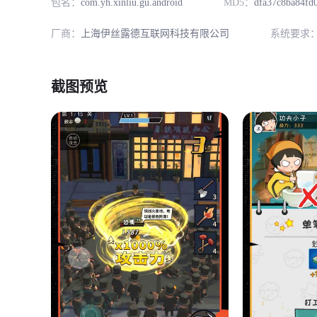
包名：
com.yh.xinliu.gu.android
MD5：
dfa37c8ba84fd
厂商：
上海伊丝露德互联网科技有限公司
系统要求
截图预览