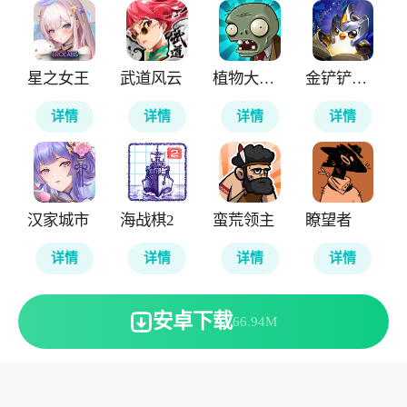
星之女王
武道风云
植物大战僵尸无尽版
金铲铲之战国际服
详情
详情
详情
详情
汉家城市
海战棋2
蛮荒领主
瞭望者
详情
详情
详情
详情
安卓下载
66.94M
本站所有软件来自互联网，版权归原著所有。敬请来信告知
(123server@cisis.com.cn)。
湘ICP备2025151250号-1