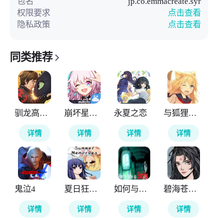
包名
jp.co.emmacreate.syr
权限要求
点击查看
隐私政策
点击查看
同类推荐
驯龙高手旅程
崩坏星穹铁道云游戏
永夏之恋
与狐狸的日常
详情
详情
详情
详情
鬼泣4
夏日狂想曲
如何与实体约会
碧海苍云录
详情
详情
详情
详情