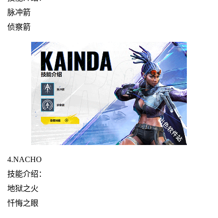
脉冲箭
侦察箭
4.NACHO
技能介绍：
地狱之火
忏悔之眼