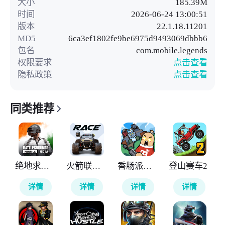
大小
185.39M
时间
2026-06-24 13:00:51
版本
22.1.18.11201
MD5
6ca3ef1802fe9be6975d9493069dbbb6
包名
com.mobile.legends
权限要求
点击查看
隐私政策
点击查看
同类推荐
绝地求生印度版
火箭联盟极限汽车赛
香肠派对国际服
登山赛车2
详情
详情
详情
详情