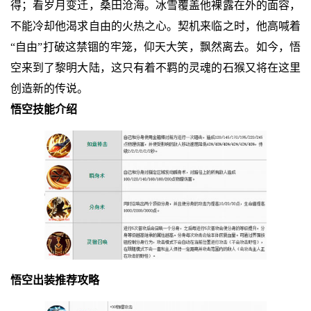
得；看岁月变迁，桑田沧海。冰雪覆盖他裸露在外的面容，
不能冷却他渴求自由的火热之心。契机来临之时，他高喊着
“自由”打破这禁锢的牢笼，仰天大笑，飘然离去。如今，悟
空来到了黎明大陆，这只有着不羁的灵魂的石猴又将在这里
创造新的传说。
悟空技能介绍
悟空出装推荐攻略