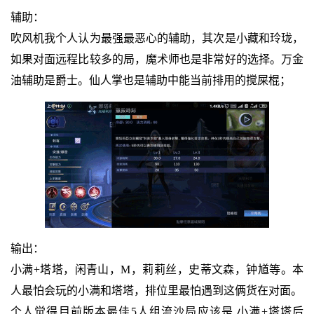
辅助：
吹风机我个人认为最强最恶心的辅助，其次是小藏和玲珑，
如果对面远程比较多的局，魔术师也是非常好的选择。万金
油辅助是爵士。仙人掌也是辅助中能当前排用的搅屎棍；
输出：
小满+塔塔，闲青山，M，莉莉丝，史蒂文森，钟馗等。本
人最怕会玩的小满和塔塔，排位里最怕遇到这俩货在对面。
个人觉得目前版本最佳5人组流沙局应该是 小满+塔塔后