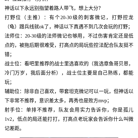
神话以下永远别指望着路人带飞，想上大分？
打野位（主推）：有个20-30级的刺客微记，打野控龙
（龟）蹭兵线就ok了，神话以下真遇不到几次会玩的打野；
法师位：20-30级的法师微记也够用，不过伤害肯定还是低
点的，被拖后期很难受，打高点的局玩些控法配合队友挺不
错；
战士位：看吧里推荐的战士里选喜欢的（我选章鱼哥贝恩，
冷门万岁，我后面分析），战士位主要是自己熟练，都能
玩；
辅助位：除非自己喜欢，带套坦克微记可以一玩，但神话以
下非常不推荐，意识差太多，再秀也是败方mvp；
射手位：单排不推荐，队友会用实力告诉你，你是孤儿
1v2，低点的局还能打打，打高点老玩家会告诉你什么叫微
记差距。