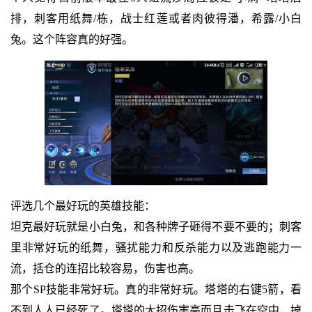
排，刺客用纸舞/栋，战士红莲或者肉彼得潘，希露/小白
兔。这个阵容真的好强。
评选几个最好玩的英雄技能：
坦克最好玩就是小白兔，和各种牌子砸得不要不要的；刺客
里非常好玩的纸舞，骚扰能力和反杀能力以及逃跑能力一
流，括仓的连招比较容易，伤害也高。
那个SP技能非常好玩。真的非常好玩。塔塔的右键5箭，看
不到人人已经死了。塔塔的大招伤害高而且击飞在空中，掉