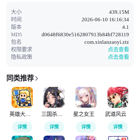
大小
439.15M
时间
2026-06-10 16:16:34
版本
4.1
MD5
d0648f6830e5162807913b84bf728119
包名
com.xinlanzaoyi.ztz
权限要求
点击查看
隐私政策
点击查看
同类推荐
英雄大对决
三国杀武将觉醒
星之女王
武道风云
详情
详情
详情
详情