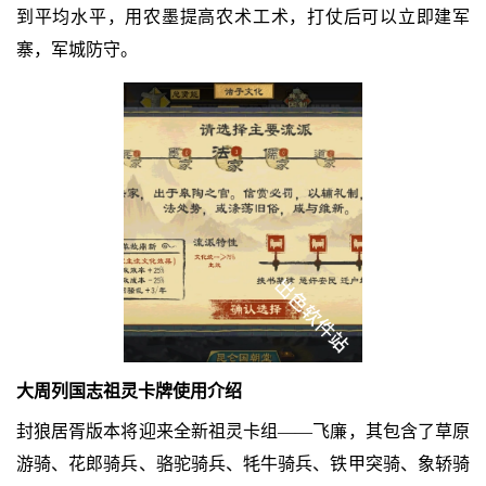
到平均水平，用农墨提高农术工术，打仗后可以立即建军
寨，军城防守。
大周列国志祖灵卡牌使用介绍
封狼居胥版本将迎来全新祖灵卡组——飞廉，其包含了草原
游骑、花郎骑兵、骆驼骑兵、牦牛骑兵、铁甲突骑、象轿骑