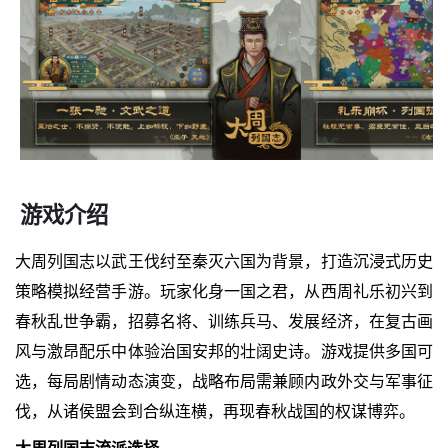
游戏介绍
大周列国志以武王伐纣至秦灭六国为背景，打造沉浸式历史
策略模拟经营手游。玩家化身一国之君，从西周礼乐初兴到
春秋乱世争霸，招募名将、训练兵马、发展经济，在复古画
风与激昂配乐中体验治国安邦的壮阔史诗。游戏提供多国可
选，每局剧情动态演变，战略布局需兼顾内政外交与军事征
伐，从诸侯盟会到合纵连横，再现春秋战国的权谋博弈。