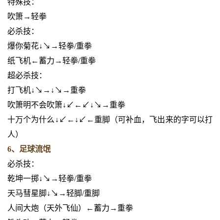
特殊技：
吹箫→轻拳
必杀技：
爆你菊花↓↘→轻拳/重拳
纸飞机←蓄力→轻拳/重拳
超必杀技：
打飞机↓↘→↓↘→重拳
吹箫明不会吹箫↓↙←↙↓↘→重拳
十万个为什么↓↙←↓↙←重脚（可补血，飞出来的字可以打
人）
6、足球流氓
必杀技：
乾坤一掷↓↘→轻拳/重拳
天马彗星脚↓↘→轻脚/重脚
人间大炮（天外飞仙）←蓄力→重拳