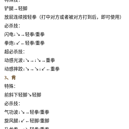
铲腿→轻脚
放屁连续按轻拳（打中对方或者被对方打到后，即可使用）
必杀技：
闪电↓↘→轻拳/重拳
拳炮↓↙←轻拳/重拳
超必杀技：
动感光波↓↘→↓↘→重拳
动感摔跤↓↘→↘↓↙←重拳
3、肯
特殊：
前斜下轻脚↘轻脚
必杀技：
气功波↓↘→轻拳/重拳
旋风腿↓↙←轻脚/重脚