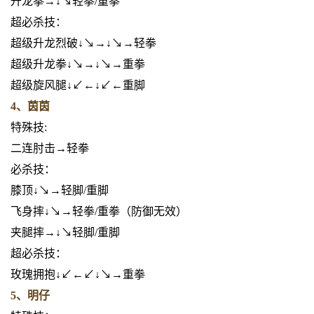
升龙拳→↓↘轻拳/重拳
超必杀技：
超级升龙烈破↓↘→↓↘→轻拳
超级升龙拳↓↘→↓↘→重拳
超级旋风腿↓↙←↓↙←重脚
4、茵茵
特殊技:
二连肘击→轻拳
必杀技：
膝顶↓↘→轻脚/重脚
飞身摔↓↘→轻拳/重拳（防御无效）
夹腿摔→↓↘轻脚/重脚
超必杀技：
玫瑰拥抱↓↙←↙↓↘→重拳
5、明仔