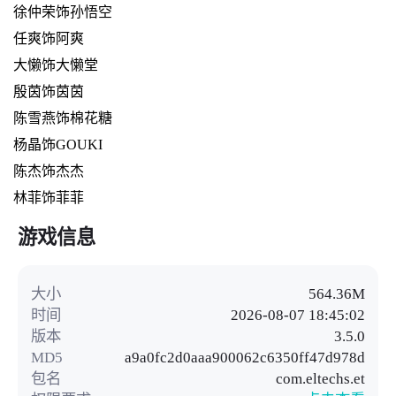
徐仲荣饰孙悟空
任爽饰阿爽
大懒饰大懒堂
殷茵饰茵茵
陈雪燕饰棉花糖
杨晶饰GOUKI
陈杰饰杰杰
林菲饰菲菲
游戏信息
大小
564.36M
时间
2026-08-07 18:45:02
版本
3.5.0
MD5
a9a0fc2d0aaa900062c6350ff47d978d
包名
com.eltechs.et