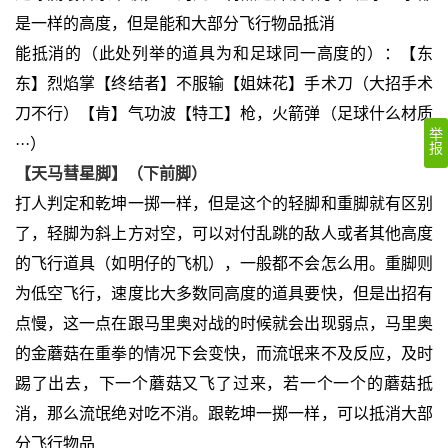
是一样的高度，但是能和大部分飞行物品抵消
能抵消的（此处列举的道具为和足球同一高度的）：【东
东】烈焰掌【终结者】不服输【姐妹花】手术刀（大招手术
刀不行）【肯】气功波【特工】枪，火箭弹（足球什么材质
举
···）
报
【天马彗星脚】（下前脚）
打人判定和乾坤一掷一样，但是这个的轻脚和重脚就有区别
了，轻脚为斜上方对空，可以对付乱跳的敌人或者其他高度
的飞行道具（如明仔的飞机），一般都不会怎么用。重脚则
为低空飞行，速度比大多数同高度的道具要快，但是出招有
点慢，这一点在跟马里奥对战的时候就会出现弱点，马里奥
的金蘑菇在重拳的情况下会变快，而流氓来不及反应，及时
踢了出去，下一个蘑菇又飞了过来，若一个一个的蘑菇抵
消，那么流氓绝对吃不消。跟乾坤一掷一样，可以抵消大部
分飞行物品