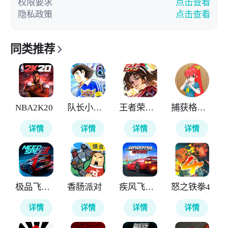
权限要求
点击查看
隐私政策
点击查看
同类推荐
NBA2K20
队长小翼最强十一人
王者荣耀全球国际服
捕获格斗娘
详情
详情
详情
详情
极品飞车无极限
香肠派对
疾风飞车世界
怒之铁拳4
详情
详情
详情
详情