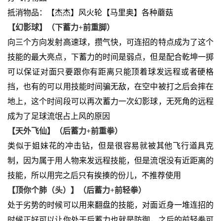
抵消物品：【杰杰】风火轮【马里奥】各种蘑菇
【幻影球】（下蓄力+前重脚）
向三个方向发射高速球，攒气快，可连招的特点成为了这个
技能的最大亮点，下蓄力的时间是弱点，但是配合乾坤一掷
可以保证对面只要跟你有距离只能顶着球发远程或者硬格
挡，也有的可以用技能时间骗无敌，在空中被打之后会摔在
地上，这个时间段可以再次蓄力一次幻影球，无死角的远程
成为了足球流氓占上风的原因
【天外飞仙】（后蓄力+前重拳）
类似于姐妹花的冲击钻，但是很容易就被其他飞行道具克
制，因为属于用人物来发远程技能，但是流氓没有近距离的
技能，所以用完之后只有挨揍的份儿，不推荐使用
【顶你个肺（头）】（后蓄力+前轻拳）
处于劣势的时候可以用来翻盘的技能，对面近身一堆连招的
时候正好可以让你处于后蓄力也就是防御，之后的前轻拳可