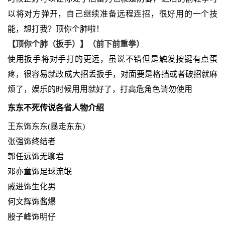
以将对方弹开，自己继续准备远程连招，很好用的一个技
能，想打我？顶你个肺啦！
【顶你个肺（扳手）】（前下前重拳）
使用扳手将对手打的更远，虽说不错但是触发按键有点蛋
疼，很容易就改成大招丢扳手，对面要是格挡或者破招就麻
烦了，娱乐的时候用用就好了，打高危角色请勿使用
东东不死传说各省人物介绍
王东饰东东(暴走东东)
张强饰终结者
郭任远饰无聊君
邓亦童饰足球流氓
戚进饰生化男
何文辉饰酱爆
殷子峰饰明仔