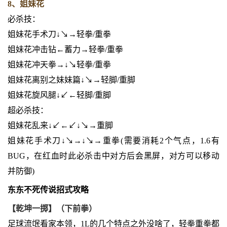
8、姐妹花
必杀技：
姐妹花手术刀↓↘→轻拳/重拳
姐妹花冲击钻←蓄力→轻拳/重拳
姐妹花冲天拳→↓↘轻拳/重拳
姐妹花离别之妹妹篇↓↘→轻脚/重脚
姐妹花旋风腿↓↙←轻脚/重脚
超必杀技：
姐妹花乱来↓↙←↙↓↘→重脚
姐妹花手术刀↓↘→↓↘→重拳(需要消耗2个气点，1.6有
BUG，在红血时此必杀击中对方后会黑屏，对方可以移动
并防御)
东东不死传说招式攻略
【乾坤一掷】（下前拳）
足球流氓看家本领，1L的几个特点之外没啥了，轻拳重拳都