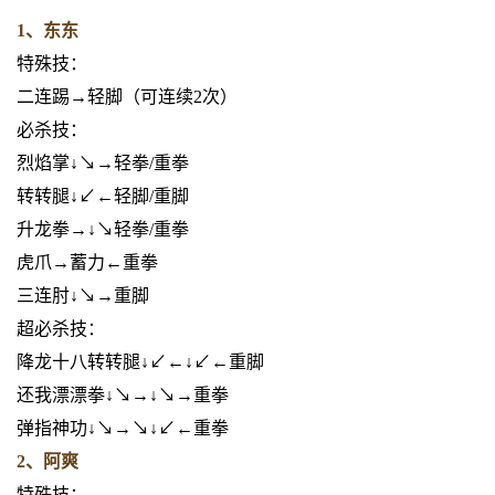
1、东东
特殊技：
二连踢→轻脚（可连续2次）
必杀技：
烈焰掌↓↘→轻拳/重拳
转转腿↓↙←轻脚/重脚
升龙拳→↓↘轻拳/重拳
虎爪→蓄力←重拳
三连肘↓↘→重脚
超必杀技：
降龙十八转转腿↓↙←↓↙←重脚
还我漂漂拳↓↘→↓↘→重拳
弹指神功↓↘→↘↓↙←重拳
2、阿爽
特殊技：