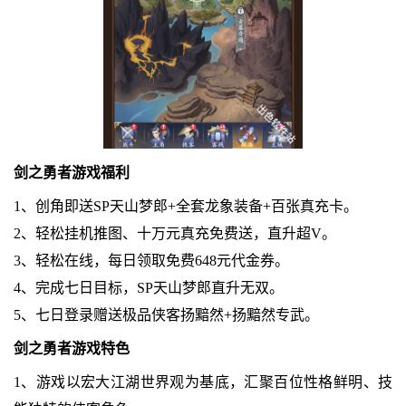
剑之勇者
游戏福利
1、创角即送SP天山梦郎+全套龙象装备+百张真充卡。
2、轻松挂机推图、十万元真充免费送，直升超V。
3、轻松在线，每日领取免费648元代金券。
4、完成七日目标，SP天山梦郎直升无双。
5、七日登录赠送极品侠客扬黯然+扬黯然专武。
剑之勇者
游戏特色
1、游戏以宏大江湖世界观为基底，汇聚百位性格鲜明、技