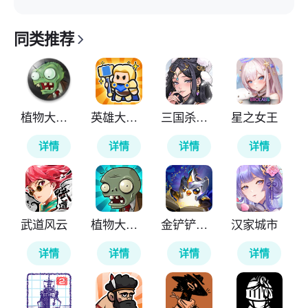
同类推荐
植物大战僵尸TV触控版
英雄大对决
三国杀武将觉醒
星之女王
详情
详情
详情
详情
武道风云
植物大战僵尸无尽版
金铲铲之战国际服
汉家城市
详情
详情
详情
详情