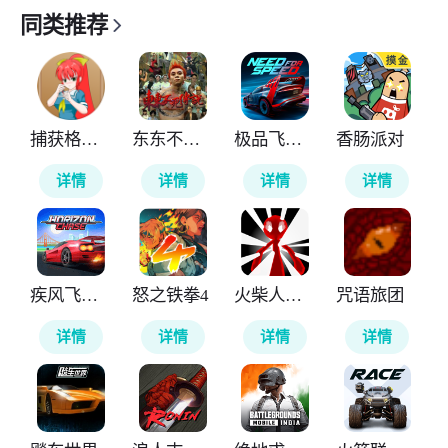
同类推荐
捕获格斗娘
东东不死传说
极品飞车无极限
香肠派对
详情
详情
详情
详情
疾风飞车世界
怒之铁拳4
火柴人计划重生
咒语旅团
详情
详情
详情
详情