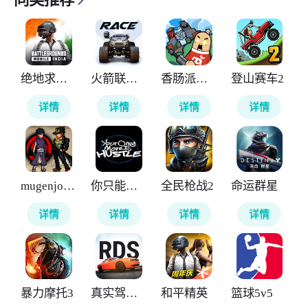
绝地求生印度版
火箭联盟极限汽车赛
香肠派对国际服
登山赛车2
详情
详情
详情
详情
mugenjojo像素版
你只能推搡
全民枪战2
命运群星
详情
详情
详情
详情
暴力摩托3
真实驾驶学校
和平精英
篮球5v5