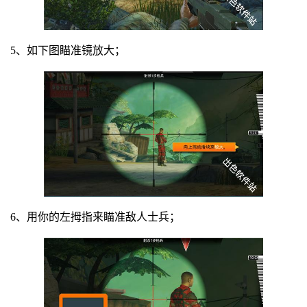
5、如下图瞄准镜放大；
6、用你的左拇指来瞄准敌人士兵；