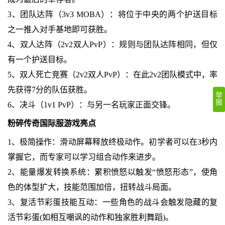
3、团队达阵（3v3 MOBA）：将位于中央的两个护送目标
之一推入对手基地即可获胜。
4、双人达阵（2v2双人PvP）：规则与团队达阵相同，但仅
有一个护送目标。
5、双人死亡竞赛（2v2双人PvP）：在此2v2团队模式中，率
先获得7分的队伍获胜。
举
报
6、决斗（1v1 PvP）：与另一名玩家正面交锋。
粉碎传奇国际服游戏亮点
1、极简操作：滑动屏幕释放终极动作。初学者可以在3秒内
掌握它，而专家可以学习组合动作来进步。
2、能量爆发转换系统：累积愤怒以触发“愤怒形态”，使角
色的体型扩大，技能范围加倍，扭转战斗局面。
3、复活节彩蛋技能互动：一些角色的战斗会触发隐藏的复
活节彩蛋(如相互嘲讽的动作和独家胜利舞蹈)。