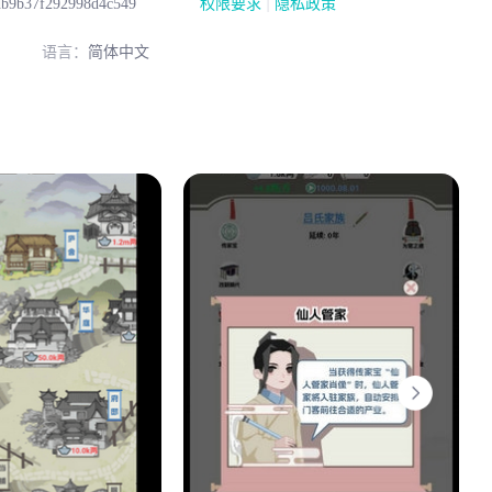
|
db9b37f292998d4c549
权限要求
隐私政策
语言：
简体中文