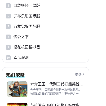
口袋妖怪叶绿版
5
罗布乐思国际服
6
万龙觉醒国际服
7
传说之下
8
樱花校园模拟器
9
幸运深渊
10
更多

奔奔王国一代到三代打熊英雄推荐
奔奔王国中每两周会刷新一次熊坑挑战，
该活动是我们获取资源的主要途径之一，
并且上次更新之后还增加了打熊的奖励，
哪些英雄适合平民打熊呢？这里带来一代
英雄没有闪神话遗物升级优先级指南