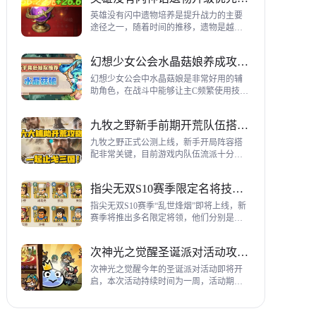
到三代打熊英雄选择建议，各位参考一
下。
英雄没有闪中遗物培养是提升战力的主要
途径之一，随着时间的推移，遗物是越来
越多，神话遗物也越来越多，平民手上也
有不少，哪些遗物推荐养成呢？这里带来
幻想少女公会水晶菇娘养成攻略详解
神话遗物升级优先级建议。
幻想少女公会中水晶菇娘是非常好用的辅
助角色，在战斗中能够让主C频繁使用技
能，适合不同类型的输出角色，推荐玩家
们进行重点培养，这里带来会水晶菇娘养
九牧之野新手前期开荒队伍搭配指南
成全方位指南，大家来看看吧。
九牧之野正式公测上线，新手开局阵容搭
配非常关键，目前游戏内队伍流派十分丰
富，开荒其主要围绕辅助武将来进行搭
配，那么具体如何配队呢？这里带来新手
指尖无双S10赛季限定名将技能一览
前期开荒阵容搭配详细攻略。
指尖无双S10赛季“乱世烽烟”即将上线，新
赛季将推出多名限定将领，他们分别是：
关银屏、机·邓艾、猛·徐晃、吕玲绮，这里
带来所有武将技能爆料，小伙伴们提前来
次神光之觉醒圣诞派对活动攻略指南
了解一下吧。
次神光之觉醒今年的圣诞派对活动即将开
启，本次活动持续时间为一周，活动期间
玩家喂养圣诞彩蛋能够获得圣诞装饰，用
来提升活动等级领取对应奖励，下面为大