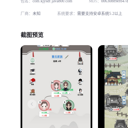
包名：
com.kjysdf.java800.com
MD5：
00630889efb47
厂商：
未知
系统要求：
需要支持安卓系统5.2以上
截图预览