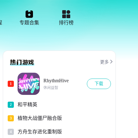
程
专题合集
排行榜

更多
RhythmHive
下载
1
休闲益智
和平精英
2
植物大战僵尸融合版
3
方舟生存进化重制版
4